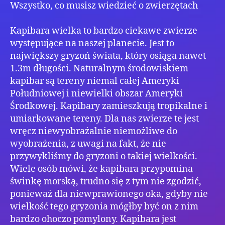
Wszystko, co musisz wiedzieć o zwierzętach
wiel
Kapibara wielka to bardzo ciekawe zwierze
występujące na naszej planecie. Jest to
największy gryzoń świata, który osiąga nawet
1.3m długości. Naturalnym środowiskiem
kapibar są tereny niemal całej Ameryki
Południowej i niewielki obszar Ameryki
Środkowej. Kapibary zamieszkują tropikalne i
umiarkowane tereny. Dla nas zwierze te jest
wręcz niewyobrażalnie niemożliwe do
wyobrażenia, z uwagi na fakt, że nie
przywykliśmy do gryzoni o takiej wielkości.
Wiele osób mówi, że kapibara przypomina
świnkę morską, trudno się z tym nie zgodzić,
ponieważ dla niewprawionego oka, gdyby nie
wielkość tego gryzonia mógłby być on z nim
bardzo ohoczo pomylony. Kapibara jest