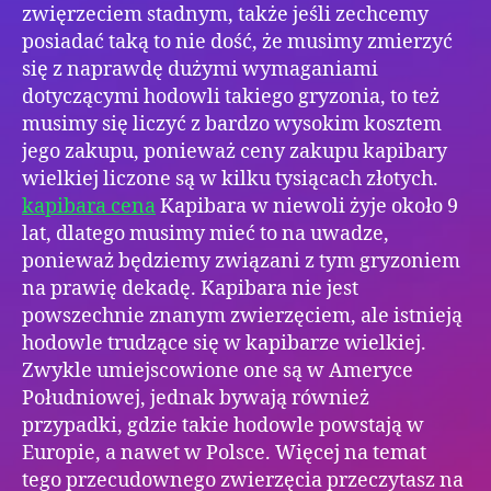
zwięrzeciem stadnym, także jeśli zechcemy
posiadać taką to nie dość, że musimy zmierzyć
się z naprawdę dużymi wymaganiami
dotyczącymi hodowli takiego gryzonia, to też
musimy się liczyć z bardzo wysokim kosztem
jego zakupu, ponieważ ceny zakupu kapibary
wielkiej liczone są w kilku tysiącach złotych.
kapibara cena
Kapibara w niewoli żyje około 9
lat, dlatego musimy mieć to na uwadze,
ponieważ będziemy związani z tym gryzoniem
na prawię dekadę. Kapibara nie jest
powszechnie znanym zwierzęciem, ale istnieją
hodowle trudzące się w kapibarze wielkiej.
Zwykle umiejscowione one są w Ameryce
Południowej, jednak bywają również
przypadki, gdzie takie hodowle powstają w
Europie, a nawet w Polsce. Więcej na temat
tego przecudownego zwierzęcia przeczytasz na