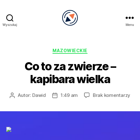
Wyszukaj
Menu
PRECEL
Kategorie
MAZOWIECKIE
Co to za zwierze –
kapibara wielka
do
Autor:
Dawid
1:49 am
Brak komentarzy
Autor
Data
Co
wpisu
wpisu
to
za
zwie
–
kapi