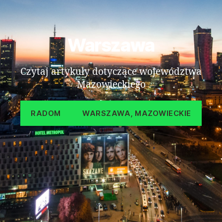
Warszawa
Czytaj artykuły dotyczące województwa
Mazowieckiego
RADOM
WARSZAWA, MAZOWIECKIE