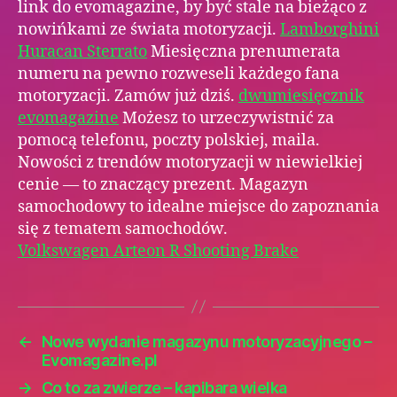
link do evomagazine, by być stale na bieżąco z
nowińkami ze świata motoryzacji.
Lamborghini
Huracan Sterrato
Miesięczna prenumerata
numeru na pewno rozweseli każdego fana
motoryzacji. Zamów już dziś.
dwumiesięcznik
evomagazine
Możesz to urzeczywistnić za
pomocą telefonu, poczty polskiej, maila.
Nowości z trendów motoryzacji w niewielkiej
cenie — to znaczący prezent. Magazyn
samochodowy to idealne miejsce do zapoznania
się z tematem samochodów.
Volkswagen Arteon R Shooting Brake
←
Nowe wydanie magazynu motoryzacyjnego –
Evomagazine.pl
→
Co to za zwierze – kapibara wielka