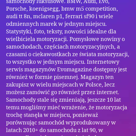
samochody luksusowe. BMW, Audi, Evo,
Porsche, koenigsegg, bmw m5 competition,
audi tt 8n, mclaren p1, ferrari sf90 i wiele
odmiennych marek w jednym miejscu.
Statystyki, foto, teksty, nowości idealne dla
wielbiciela motoryzacji. Pomysłowe nowiny o
samochodach, częściach motoryzacyjnych, a
czasami o ciekawostkach ze świata motoryzacji,
to wszystko w jednym miejscu. Internetowy
serwis magazynów Evomagazine dostępny jest
również w formie pisemnej. Magazyn ten
zakupisz w wielu miejscach w Polsce, lecz
możesz zamówić go również przez internet.
Samochody stale się zmieniają, jeszcze 10 lat
temu mogliśmy mieć wrażenie, że motoryzacja
trochę stanęła w miejscu, ponieważ
porównując samochód wyprodukowany w
latach 2010+ do samochodu z lat 90, w