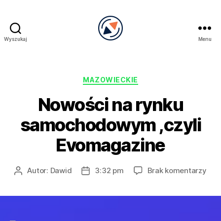
Wyszukaj
Menu
PRECEL
Kategorie
MAZOWIECKIE
Nowości na rynku
samochodowym ,czyli
Evomagazine
do
Autor:
Dawid
3:32 pm
Brak komentarzy
Autor
Data
Now
wpisu
wpisu
na
ryn
sam