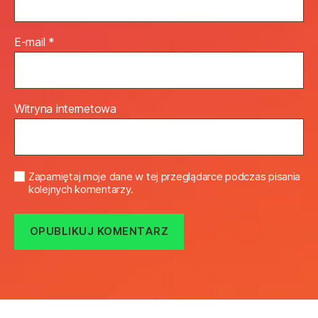
E-mail
*
Witryna internetowa
Zapamiętaj moje dane w tej przeglądarce podczas pisania
kolejnych komentarzy.