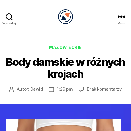
Wyszukaj
Menu
PRECEL
Kategorie
MAZOWIECKIE
Body damskie w różnych
krojach
do
Autor:
Dawid
1:29 pm
Brak komentarzy
Autor
Data
Bod
wpisu
wpisu
dam
w
róż
kroj