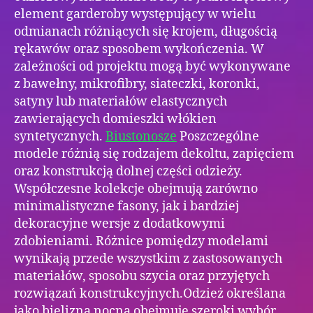
element garderoby występujący w wielu
odmianach różniących się krojem, długością
rękawów oraz sposobem wykończenia. W
zależności od projektu mogą być wykonywane
z bawełny, mikrofibry, siateczki, koronki,
satyny lub materiałów elastycznych
zawierających domieszki włókien
syntetycznych.
Biustonosze
Poszczególne
modele różnią się rodzajem dekoltu, zapięciem
oraz konstrukcją dolnej części odzieży.
Współczesne kolekcje obejmują zarówno
minimalistyczne fasony, jak i bardziej
dekoracyjne wersje z dodatkowymi
zdobieniami. Różnice pomiędzy modelami
wynikają przede wszystkim z zastosowanych
materiałów, sposobu szycia oraz przyjętych
rozwiązań konstrukcyjnych.Odzież określana
jako bielizna nocna obejmuje szeroki wybór