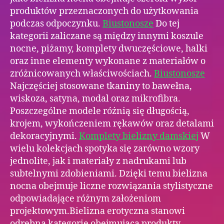
produktów przeznaczonych do użytkowania
podczas odpoczynku.
Biustonosze
Do tej
kategorii zaliczane są między innymi koszule
nocne, piżamy, komplety dwuczęściowe, halki
oraz inne elementy wykonane z materiałów o
zróżnicowanych właściwościach.
Biustonosze
Najczęściej stosowane tkaniny to bawełna,
wiskoza, satyna, modal oraz mikrofibra.
Poszczególne modele różnią się długością,
krojem, wykończeniem rękawów oraz detalami
dekoracyjnymi.
Komplety bielizny damskiej
W
wielu kolekcjach spotyka się zarówno wzory
jednolite, jak i materiały z nadrukami lub
subtelnymi zdobieniami. Dzięki temu bielizna
nocna obejmuje liczne rozwiązania stylistyczne
odpowiadające różnym założeniom
projektowym.Bielizna erotyczna stanowi
odrębną kategorię obejmującą produkty