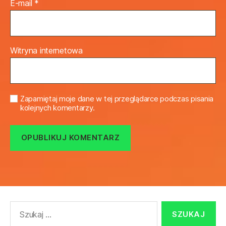
E-mail
*
Witryna internetowa
Zapamiętaj moje dane w tej przeglądarce podczas pisania
kolejnych komentarzy.
Szukaj: