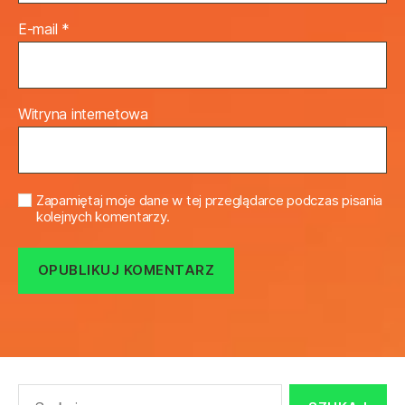
E-mail
*
Witryna internetowa
Zapamiętaj moje dane w tej przeglądarce podczas pisania
kolejnych komentarzy.
Szukaj: