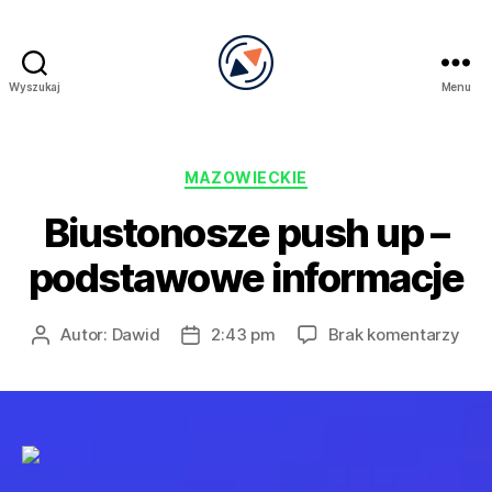
Wyszukaj
Menu
PRECEL
Kategorie
MAZOWIECKIE
Biustonosze push up –
podstawowe informacje
do
Autor:
Dawid
2:43 pm
Brak komentarzy
Autor
Data
Biu
wpisu
wpisu
pus
up
–
pod
inf