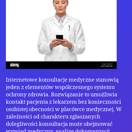
Internetowe konsultacje medyczne stanowią
jeden z elementów współczesnego systemu
ochrony zdrowia. Rozwiązanie to umożliwia
kontakt pacjenta z lekarzem bez konieczności
osobistej obecności w placówce medycznej. W
zależności od charakteru zgłaszanych
dolegliwości konsultacja może obejmować
wywiad medyczny, analizę dokumentacji