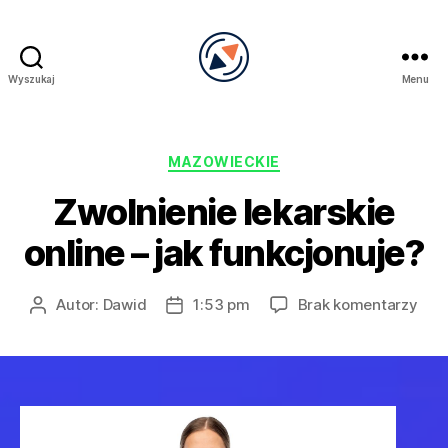
Wyszukaj
Menu
PRECEL
Kategorie
MAZOWIECKIE
Zwolnienie lekarskie
online – jak funkcjonuje?
do
Autor:
Dawid
1:53 pm
Brak komentarzy
Autor
Data
Zwol
wpisu
wpisu
leka
onli
–
jak
funk