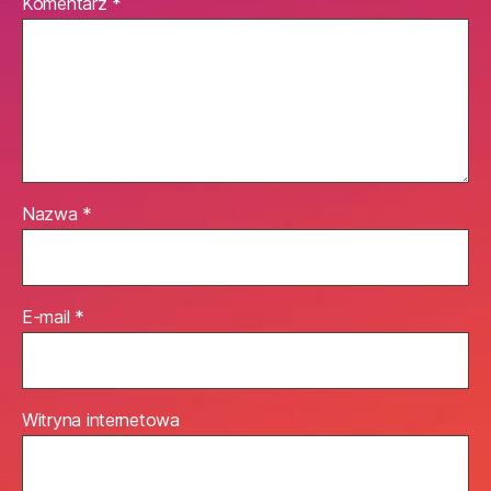
Komentarz
*
Nazwa
*
E-mail
*
Witryna internetowa