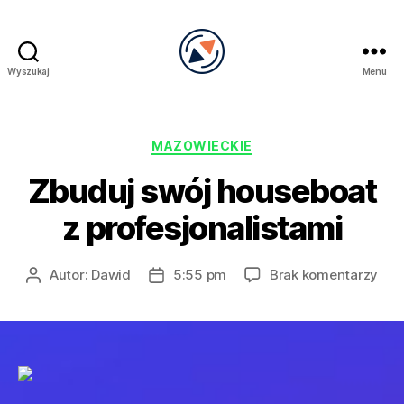
Wyszukaj
Menu
PRECEL
Kategorie
MAZOWIECKIE
Zbuduj swój houseboat
z profesjonalistami
do
Autor:
Dawid
5:55 pm
Brak komentarzy
Autor
Data
Zbu
wpisu
wpisu
swó
hou
z
prof