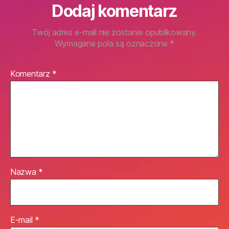
Dodaj komentarz
Twój adres e-mail nie zostanie opublikowany.
Wymagane pola są oznaczone
*
Komentarz
*
Nazwa
*
E-mail
*