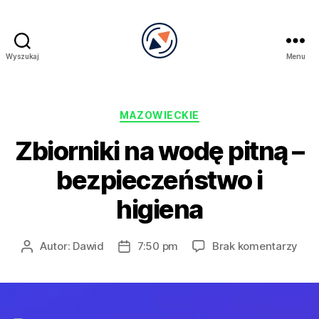
Wyszukaj
Menu
PRECEL
Kategorie
MAZOWIECKIE
Zbiorniki na wodę pitną –
bezpieczeństwo i
higiena
do
Autor:
Dawid
7:50 pm
Brak komentarzy
Autor
Data
Zbio
wpisu
wpisu
na
wod
pitn