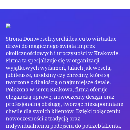
Zak
wpisu
wpisu
się
w
Wyj
Uroc
w
Strona Domweselnyorchidea.eu to wirtualne
Dom
drzwi do magicznego świata imprez
okolicznościowych i uroczystości w Krakowie.
Firma ta specjalizuje się w organizacji
wyjątkowych wydarzeń, takich jak wesela,
jubileusze, urodziny czy chrzciny, które są
tworzone z dbałością o najmniejsze detale.
Położona w sercu Krakowa, firma oferuje
elegancką oprawę, nowoczesny design oraz
profesjonalną obsługę, tworząc niezapomniane
chwile dla swoich klientów. Dzięki połączeniu
nowoczesności z tradycją oraz
indywidualnemu podejściu do potrzeb klienta,