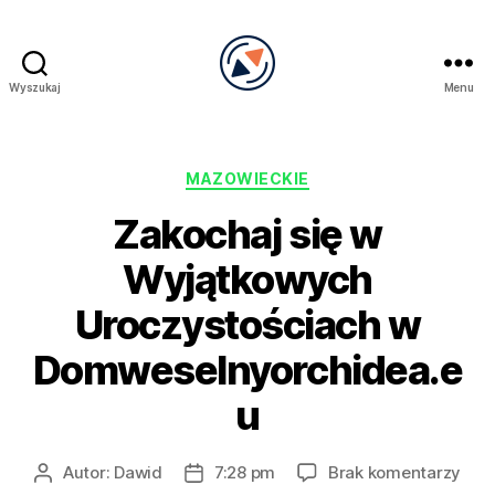
Wyszukaj
Menu
PRECEL
Kategorie
MAZOWIECKIE
Zakochaj się w
Wyjątkowych
Uroczystościach w
Domweselnyorchidea.e
u
do
Autor:
Dawid
7:28 pm
Brak komentarzy
Autor
Data