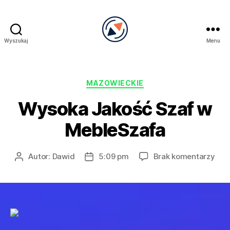
Wyszukaj
Menu
PRECEL
Kategorie
MAZOWIECKIE
Wysoka Jakość Szaf w
MebleSzafa
do
Autor:
Dawid
5:09 pm
Brak komentarzy
Autor
Data
Wys
wpisu
wpisu
Jak
Sza
w
Meb