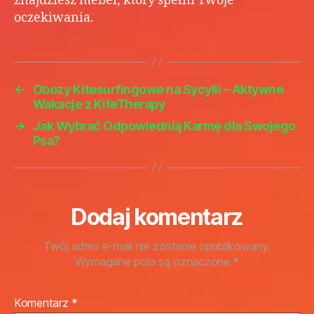
znajdziesz mebel, który spełni Twoje
oczekiwania.
←
Obozy Kitesurfingowe na Sycylii – Aktywne
Wakacje z KiteTherapy
→
Jak Wybrać Odpowiednią Karmę dla Swojego
Psa?
Dodaj komentarz
Twój adres e-mail nie zostanie opublikowany.
Wymagane pola są oznaczone
*
Komentarz
*