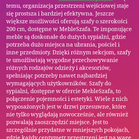
temu, organizacja przestrzeni wejściowej staje
się prostsza i bardziej efektywna. Jeszcze
większe możliwości oferują szafy o szerokości
200 cm, dostępne w MebleSzafa. Te imponujące
meble są doskonałe do dużych sypialni, gdzie
potrzeba dużo miejsca na ubrania, pościel i
inne przedmioty. Dzięki różnym sekcjom, szafy
te umożliwiają wygodne przechowywanie
różnych rodzajów odzieży i akcesoriów,
spełniając potrzeby nawet najbardziej
wymagających użytkowników. Szafy do
sypialni, dostępne w ofercie MebleSzafa, to
połączenie pojemności i estetyki. Wiele z nich
wyposażonych jest w drzwi przesuwne, które
nie tylko wyglądają nowocześnie, ale również
pozwalają zaoszczędzić miejsce. Jest to
szczególnie przydatne w mniejszych pokojach,
gdzie każdy centymetr przestrzeni jest na wagę