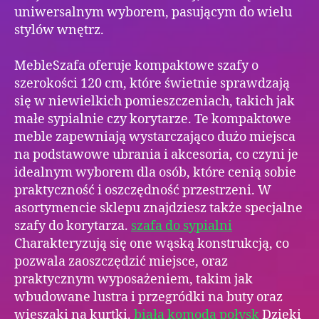
uniwersalnym wyborem, pasującym do wielu
stylów wnętrz.
MebleSzafa oferuje kompaktowe szafy o
szerokości 120 cm, które świetnie sprawdzają
się w niewielkich pomieszczeniach, takich jak
małe sypialnie czy korytarze. Te kompaktowe
meble zapewniają wystarczająco dużo miejsca
na podstawowe ubrania i akcesoria, co czyni je
idealnym wyborem dla osób, które cenią sobie
praktyczność i oszczędność przestrzeni. W
asortymencie sklepu znajdziesz także specjalne
szafy do korytarza.
szafa do sypialni
Charakteryzują się one wąską konstrukcją, co
pozwala zaoszczędzić miejsce, oraz
praktycznym wyposażeniem, takim jak
wbudowane lustra i przegródki na buty oraz
wieszaki na kurtki.
biała komoda połysk
Dzięki