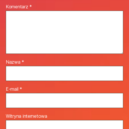
Komentarz
*
Nazwa
*
E-mail
*
Witryna internetowa