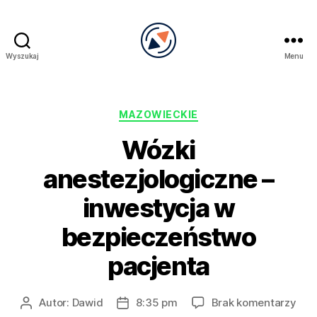
Wyszukaj
Menu
PRECEL
Kategorie
MAZOWIECKIE
Wózki
anestezjologiczne –
inwestycja w
bezpieczeństwo
pacjenta
do
Autor:
Dawid
8:35 pm
Brak komentarzy
Autor
Data