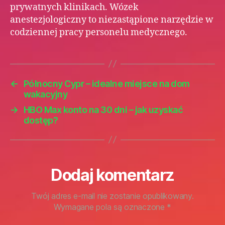
prywatnych klinikach. Wózek
anestezjologiczny to niezastąpione narzędzie w
codziennej pracy personelu medycznego.
←
Północny Cypr – idealne miejsce na dom
wakacyjny
→
HBO Max konto na 30 dni – jak uzyskać
dostęp?
Dodaj komentarz
Twój adres e-mail nie zostanie opublikowany.
Wymagane pola są oznaczone
*