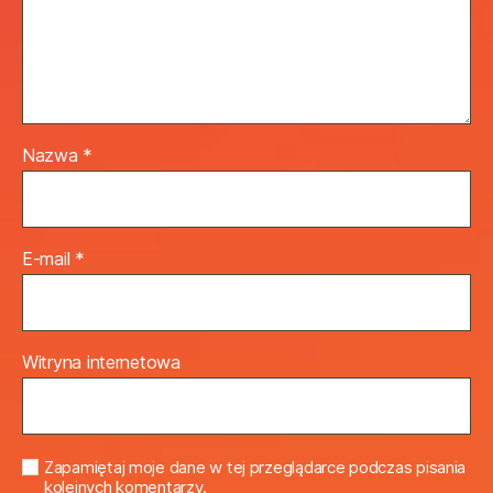
Nazwa
*
E-mail
*
Witryna internetowa
Zapamiętaj moje dane w tej przeglądarce podczas pisania
kolejnych komentarzy.