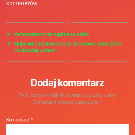
kontenerów.
←
Automatycznie zapisany szkic
→
Naprawiamy kontenery: Fachowe podejście
do każdej usterki
Dodaj komentarz
Twój adres e-mail nie zostanie opublikowany.
Wymagane pola są oznaczone
*
Komentarz
*