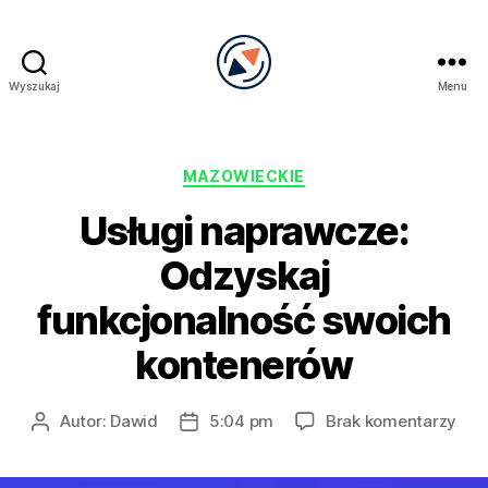
Wyszukaj
Menu
PRECEL
Kategorie
MAZOWIECKIE
Usługi naprawcze:
Odzyskaj
funkcjonalność swoich
kontenerów
do
Autor:
Dawid
5:04 pm
Brak komentarzy
Autor
Data
Usłu
wpisu
wpisu
nap