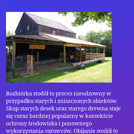
now
Star
dre
w
now
kont
Rozbiórka stodół to proces nieodzowny w
przypadku starych i zniszczonych obiektów.
Skup starych desek oraz starego drewna staje
się coraz bardziej popularny w kontekście
ochrony środowiska i ponownego
wykorzystania surowców. Obijanie stodół to