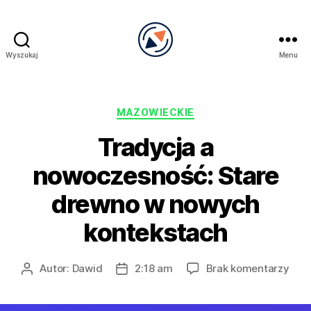
Wyszukaj
Menu
PRECEL
Kategorie
MAZOWIECKIE
Tradycja a
nowoczesność: Stare
drewno w nowych
kontekstach
do
Autor:
Dawid
2:18 am
Brak komentarzy
Autor
Data
Trad
wpisu
wpisu
a