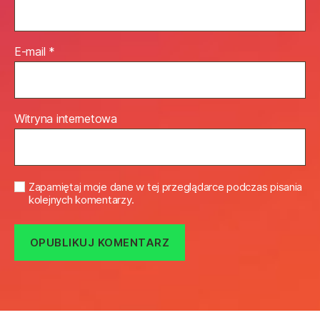
E-mail
*
Witryna internetowa
Zapamiętaj moje dane w tej przeglądarce podczas pisania
kolejnych komentarzy.