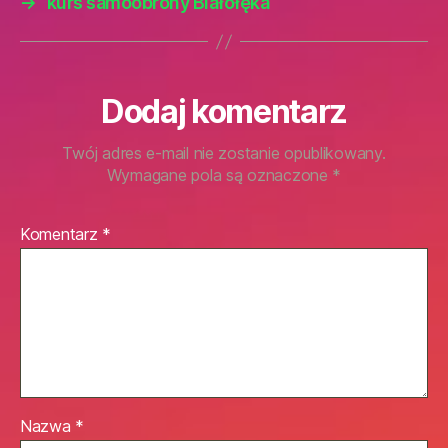
→
kurs samoobrony Białołęka
Dodaj komentarz
Twój adres e-mail nie zostanie opublikowany.
Wymagane pola są oznaczone
*
Komentarz
*
Nazwa
*