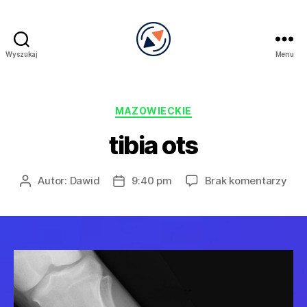
Wyszukaj
Menu
PRECEL
Kategorie
MAZOWIECKIE
tibia ots
do
Autor:
Dawid
9:40 pm
Brak komentarzy
Autor
Data
tibi
wpisu
wpisu
ots