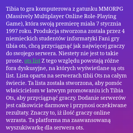
Tibia to gra komputerowa z gatunku MMORPG
(Massively Multiplayer Online Role-Playing
Game), która swoją premierę miała 7 stycznia
1997 roku. Produkcja stworzona została przez 4
niemieckich studentów informatyki Fani gry
tibia ots, chcą przyciągnąć jak najwięcej graczy
do swojego serwera. Niestety nie jest to takie
proste.
ots list
Z tego względu powstają różne
fora dyskusyjne, na których wyświetlane są ots
list. Lista oparta na serwerach tibii Ots na całym
świecie. Ta lista została stworzona, aby pomóc
właścicielom w łatwym promowaniu ich Tibia
Ots, aby przyciągnąć graczy. Dodanie serwerów
jest całkowicie darmowe i przynosi oczekiwane
rezultaty. Znaczy to, iż ilość graczy online
wzrasta. Ta platforma ma zaawansowaną
wyszukiwarkę dla serwera ots.