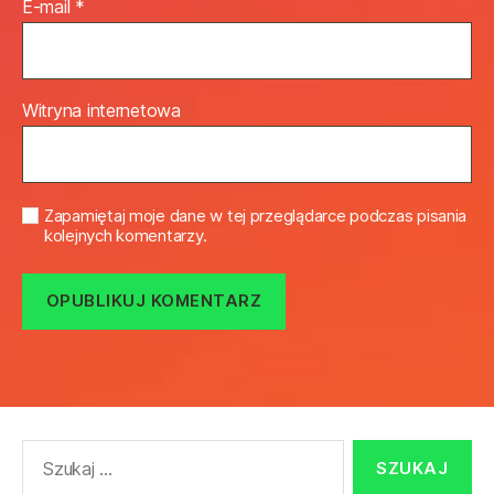
E-mail
*
Witryna internetowa
Zapamiętaj moje dane w tej przeglądarce podczas pisania
kolejnych komentarzy.
Szukaj: