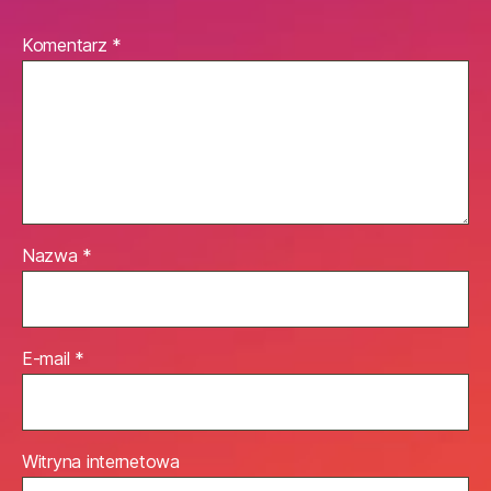
Komentarz
*
Nazwa
*
E-mail
*
Witryna internetowa