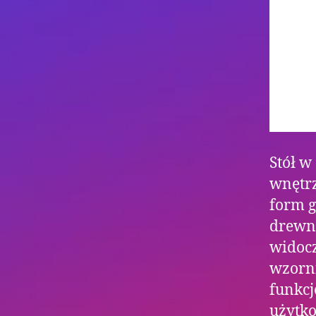
Stół w
wnętrz
form g
drewno
widoc
wzorni
funkcj
użytko