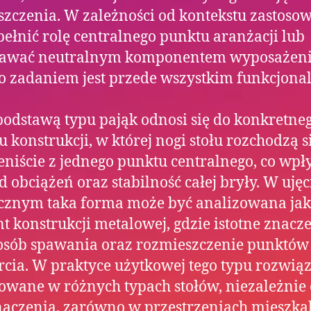
zczenia. W zależności od kontekstu zastoso
ełnić rolę centralnego punktu aranżacji lub
tawać neutralnym komponentem wyposażeni
o zadaniem jest przede wszystkim funkcjonal
 podstawą typu pająk odnosi się do konkretne
u konstrukcji, w której nogi stołu rozchodzą s
niście z jednego punktu centralnego, co wp
d obciążeń oraz stabilność całej bryły. W ujęc
cznym taka forma może być analizowana ja
t konstrukcji metalowej, gdzie istotne znacz
osób spawania oraz rozmieszczenie punktów
cia. W praktyce użytkowej tego typu rozwią
sowane w różnych typach stołów, niezależnie 
aczenia, zarówno w przestrzeniach mieszka