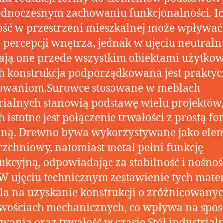
ednoczesnym zachowaniu funkcjonalności. I
ść w przestrzeni mieszkalnej może wpływać
 percepcji wnętrza, jednak w ujęciu neutral
ają one przede wszystkim obiektami użytko
h konstrukcja podporządkowana jest prakty
sowaniom.Surowce stosowane w meblach
rialnych stanowią podstawę wielu projektów
h istotne jest połączenie trwałości z prostą f
lną. Drewno bywa wykorzystywane jako ele
zchniowy, natomiast metal pełni funkcję
ukcyjną, odpowiadając za stabilność i nośność
 W ujęciu technicznym zestawienie tych mate
a na uzyskanie konstrukcji o zróżnicowany
wościach mechanicznych, co wpływa na spos
wania oraz trwałość w czasie.Stół industrialn