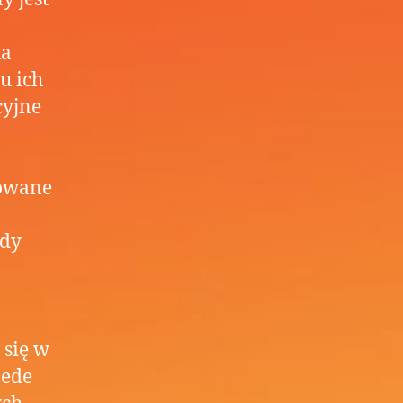
ka
u ich
cyjne
sowane
ady
 się w
zede