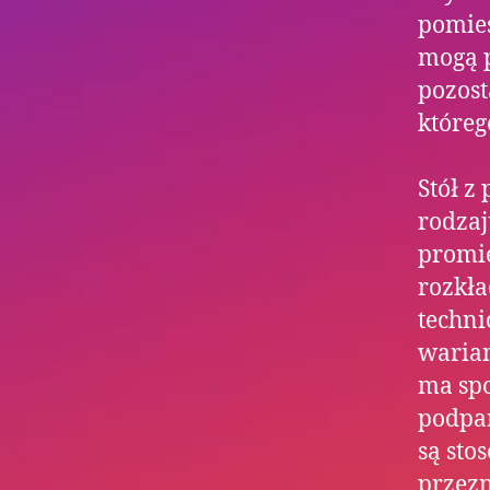
pomies
mogą p
pozos
któreg
Stół z
rodzaj
promie
rozkła
techni
warian
ma sp
podpar
są sto
przezn