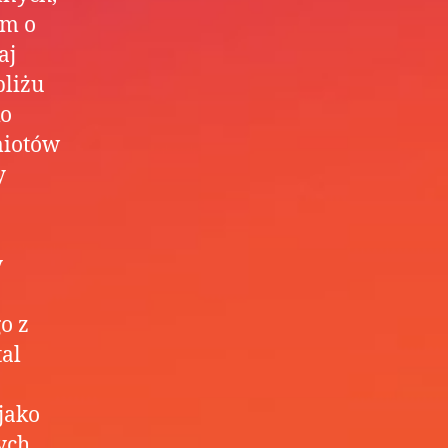
em o
aj
bliżu
ko
miotów
y
j
y
o z
tal
jako
ych,