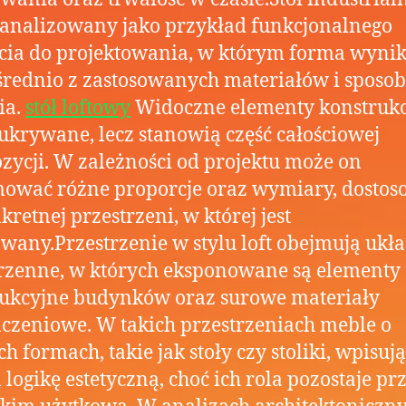
 analizowany jako przykład funkcjonalnego
cia do projektowania, w którym forma wyni
rednio z zastosowanych materiałów i sposob
ia.
stół loftowy
Widoczne elementy konstruk
 ukrywane, lecz stanowią część całościowej
ycji. W zależności od projektu może on
ować różne proporcje oraz wymiary, dosto
kretnej przestrzeni, w której jest
wany.Przestrzenie w stylu loft obejmują ukł
rzenne, w których eksponowane są elementy
rukcyjne budynków oraz surowe materiały
zeniowe. W takich przestrzeniach meble o
ch formach, takie jak stoły czy stoliki, wpisują
 logikę estetyczną, choć ich rola pozostaje pr