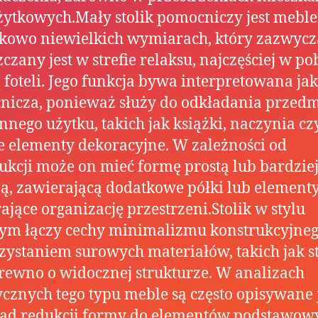
użytkowych.Mały stolik pomocniczy jest mebl
kowo niewielkich wymiarach, który zazwycz
czany jest w strefie relaksu, najczęściej w po
b foteli. Jego funkcja bywa interpretowana ja
nicza, ponieważ służy do odkładania przed
nnego użytku, takich jak książki, naczynia cz
 elementy dekoracyjne. W zależności od
ukcji może on mieć formę prostą lub bardzie
ą, zawierającą dodatkowe półki lub element
ające organizację przestrzeni.Stolik w stylu
ym łączy cechy minimalizmu konstrukcyjneg
ystaniem surowych materiałów, takich jak s
rewno o widocznej strukturze. W analizach
tycznych tego typu meble są często opisywane 
ad redukcji formy do elementów podstawow