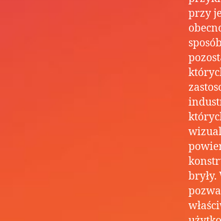
przy j
obecno
sposób
pozost
któryc
zasto
indust
któryc
wizua
powier
konstr
bryły.
pozwal
właści
użytko