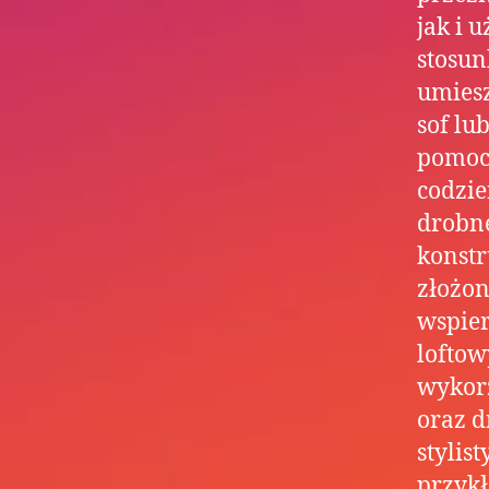
jak i 
stosun
umiesz
sof lu
pomoc
codzie
drobne
konstr
złożon
wspier
loftow
wykorz
oraz d
stylis
przykł