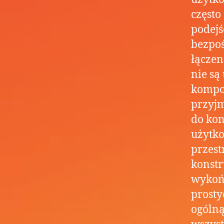
często
podejś
bezpoś
łączen
nie są
kompoz
przyjm
do kon
użytko
przest
konst
wykońc
prosty
ogólną