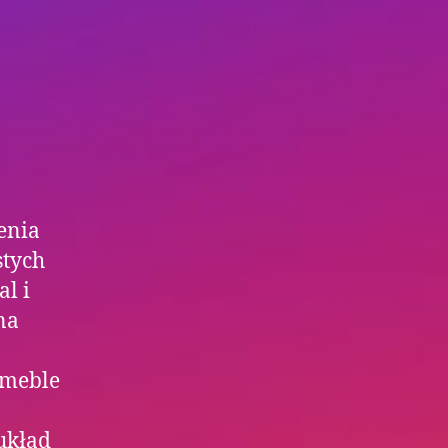
enia
stych
l i
na
 meble
układ