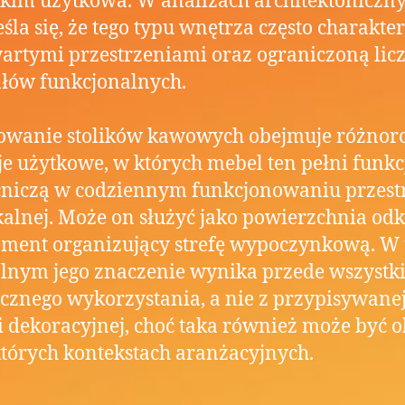
kim użytkowa. W analizach architektoniczn
śla się, że tego typu wnętrza często charakte
wartymi przestrzeniami oraz ograniczoną lic
łów funkcjonalnych.
sowanie stolików kawowych obejmuje różnor
je użytkowe, w których mebel ten pełni funkc
niczą w codziennym funkcjonowaniu przest
alnej. Może on służyć jako powierzchnia od
ement organizujący strefę wypoczynkową. W 
lnym jego znaczenie wynika przede wszystk
cznego wykorzystania, a nie z przypisywane
i dekoracyjnej, choć taka również może być 
tórych kontekstach aranżacyjnych.