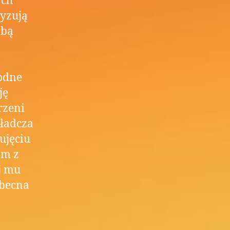
ych
ryzują
zbą
odne
ję
rzeni
kładcza
ujęciu
im z
j mu
obecna