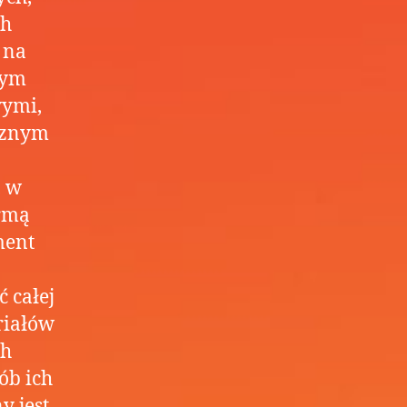
ch
 na
nym
wymi,
cznym
, w
ormą
ment
 całej
riałów
ch
ób ich
y jest