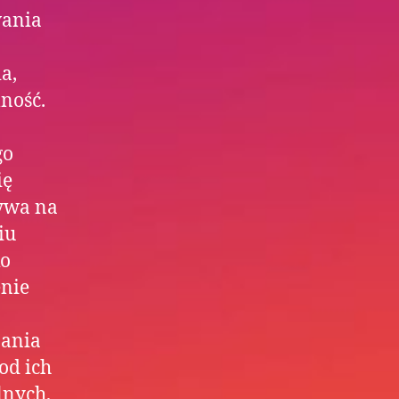
wania
a,
ność.
go
ię
ływa na
iu
ko
enie
zania
od ich
lnych,