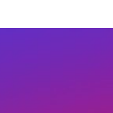
do
tół
ndustrialny
etal
Drewno