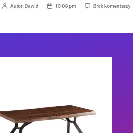
Autor:
Dawid
10:08 pm
Brak komentarzy
Autor
Data
S
wpisu
wpisu
I
M