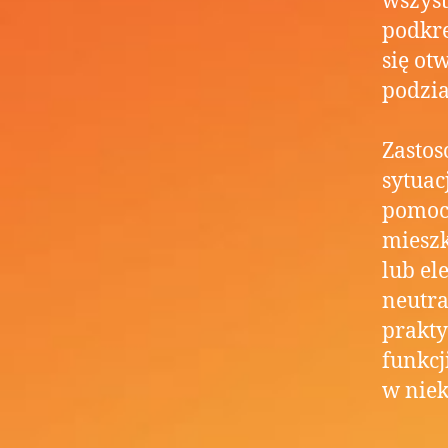
wszyst
podkre
się ot
podzia
Zasto
sytuac
pomoc
mieszk
lub el
neutra
prakty
funkcj
w niek