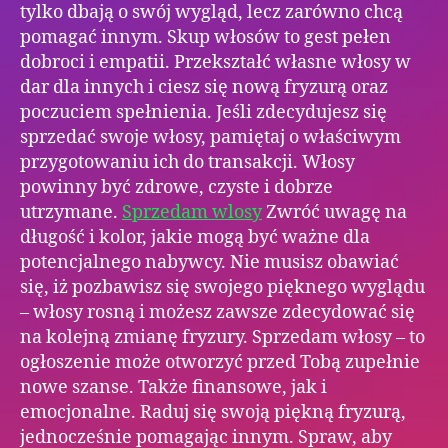
tylko dbają o swój wygląd, lecz zarówno chcą
pomagać innym. Skup włosów to gest pełen
dobroci i empatii. Przekształć własne włosy w
dar dla innych i ciesz się nową fryzurą oraz
poczuciem spełnienia. Jeśli zdecydujesz się
sprzedać swoje włosy, pamiętaj o właściwym
przygotowaniu ich do transakcji. Włosy
powinny być zdrowe, czyste i dobrze
utrzymane.
Sprzedam wlosy
Zwróć uwagę na
długość i kolor, jakie mogą być ważne dla
potencjalnego nabywcy. Nie musisz obawiać
się, iż pozbawisz się swojego pięknego wyglądu
– włosy rosną i możesz zawsze zdecydować się
na kolejną zmianę fryzury. Sprzedam włosy – to
ogłoszenie może otworzyć przed Tobą zupełnie
nowe szanse. Także finansowe, jak i
emocjonalne. Raduj się swoją piękną fryzurą,
jednocześnie pomagając innym. Spraw, aby