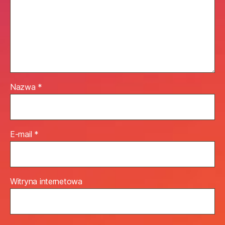
Nazwa
*
E-mail
*
Witryna internetowa