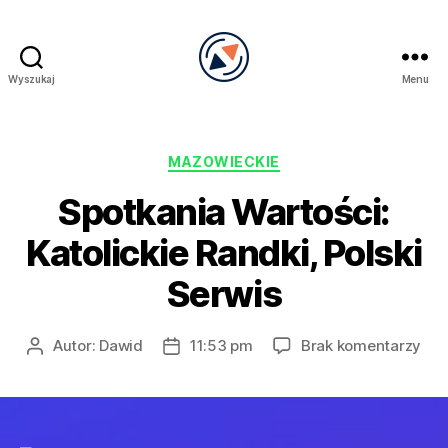
Wyszukaj
Menu
PRECEL
Kategorie
MAZOWIECKIE
Spotkania Wartości:
Katolickie Randki, Polski
Serwis
do
Autor:
Dawid
11:53 pm
Brak komentarzy
Autor
Data
Spo
wpisu
wpisu
War
Kato
Ran