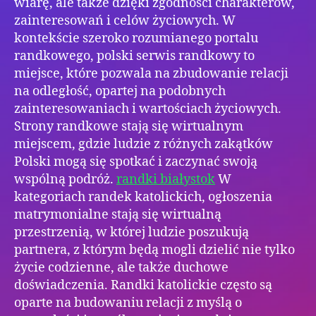
wiarę, ale także dzięki zgodności charakterów,
zainteresowań i celów życiowych. W
kontekście szeroko rozumianego portalu
randkowego, polski serwis randkowy to
miejsce, które pozwala na zbudowanie relacji
na odległość, opartej na podobnych
zainteresowaniach i wartościach życiowych.
Strony randkowe stają się wirtualnym
miejscem, gdzie ludzie z różnych zakątków
Polski mogą się spotkać i zaczynać swoją
wspólną podróż.
randki białystok
W
kategoriach randek katolickich, ogłoszenia
matrymonialne stają się wirtualną
przestrzenią, w której ludzie poszukują
partnera, z którym będą mogli dzielić nie tylko
życie codzienne, ale także duchowe
doświadczenia. Randki katolickie często są
oparte na budowaniu relacji z myślą o