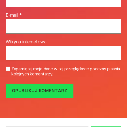
E-mail
*
Witryna internetowa
Zapamiętaj moje dane w tej przeglądarce podczas pisania
kolejnych komentarzy.