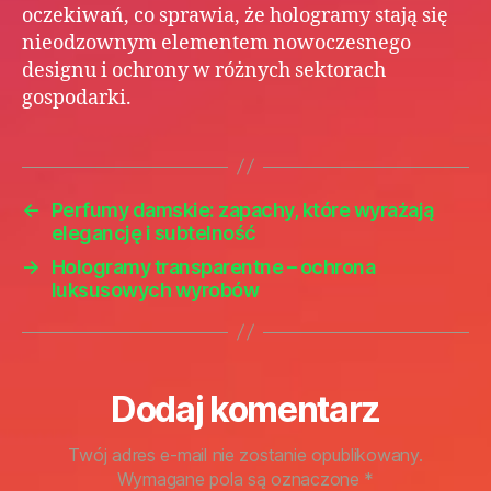
oczekiwań, co sprawia, że hologramy stają się
nieodzownym elementem nowoczesnego
designu i ochrony w różnych sektorach
gospodarki.
←
Perfumy damskie: zapachy, które wyrażają
elegancję i subtelność
→
Hologramy transparentne – ochrona
luksusowych wyrobów
Dodaj komentarz
Twój adres e-mail nie zostanie opublikowany.
Wymagane pola są oznaczone
*