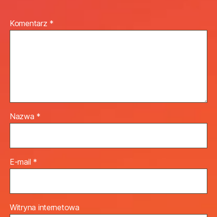
Komentarz
*
Nazwa
*
E-mail
*
Witryna internetowa