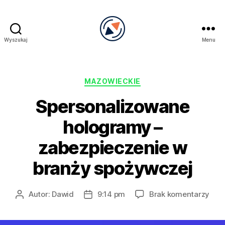
Wyszukaj
Menu
PRECEL
Kategorie
MAZOWIECKIE
Spersonalizowane
hologramy –
zabezpieczenie w
branży spożywczej
do
Autor:
Dawid
9:14 pm
Brak komentarzy
Autor
Data
Spe
wpisu
wpisu
hol