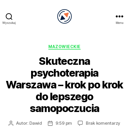
Wyszukaj
Menu
PRECEL
Kategorie
MAZOWIECKIE
Skuteczna
psychoterapia
Warszawa – krok po krok
do lepszego
samopoczucia
do
Autor:
Dawid
9:59 pm
Brak komentarzy
Autor
Data