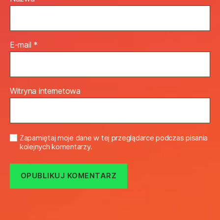
E-mail
*
Witryna internetowa
Zapamiętaj moje dane w tej przeglądarce podczas pisania
kolejnych komentarzy.