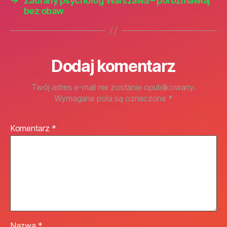
→
Zaufany psycholog Warszawa – porozmawiaj
bez obaw
Dodaj komentarz
Twój adres e-mail nie zostanie opublikowany.
Wymagane pola są oznaczone
*
Komentarz
*
Nazwa
*