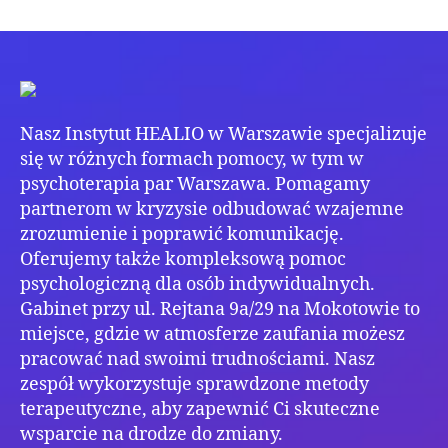
Sku
wpisu
wpisu
psy
War
–
krok
po
Nasz Instytut HEALIO w Warszawie specjalizuje
krok
do
się w różnych formach pomocy, w tym w
lep
psychoterapia par Warszawa. Pomagamy
sam
partnerom w kryzysie odbudować wzajemne
zrozumienie i poprawić komunikację.
Oferujemy także kompleksową pomoc
psychologiczną dla osób indywidualnych.
Gabinet przy ul. Rejtana 9a/29 na Mokotowie to
miejsce, gdzie w atmosferze zaufania możesz
pracować nad swoimi trudnościami. Nasz
zespół wykorzystuje sprawdzone metody
terapeutyczne, aby zapewnić Ci skuteczne
wsparcie na drodze do zmiany.