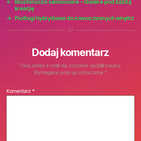
←
Biustonosze samonośne – idealne pod każdą
kreację
→
Podłogi hybrydowe do nowoczesnych wnętrz
Dodaj komentarz
Twój adres e-mail nie zostanie opublikowany.
Wymagane pola są oznaczone
*
Komentarz
*