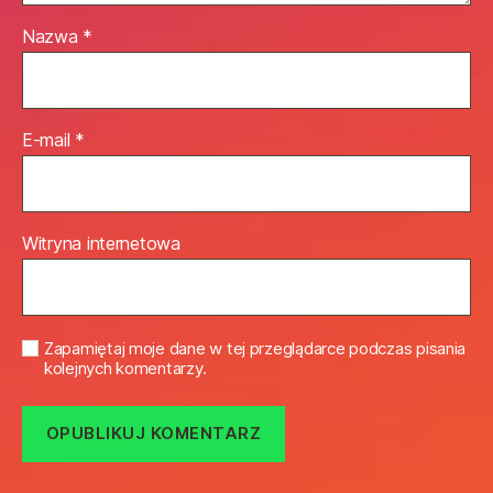
Nazwa
*
E-mail
*
Witryna internetowa
Zapamiętaj moje dane w tej przeglądarce podczas pisania
kolejnych komentarzy.