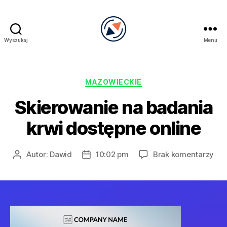
Wyszukaj
Menu
PRECEL
Kategorie
MAZOWIECKIE
Skierowanie na badania
krwi dostępne online
do
Autor:
Dawid
10:02 pm
Brak komentarzy
Autor
Data
Ski
wpisu
wpisu
na
bad
krw
dos
onl