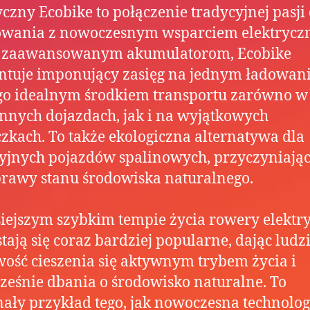
yczny Ecobike to połączenie tradycyjnej pasji
owania z nowoczesnym wsparciem elektrycz
i zaawansowanym akumulatorom, Ecobike
tuje imponujący zasięg na jednym ładowani
go idealnym środkiem transportu zarówno w
nnych dojazdach, jak i na wyjątkowych
zkach. To także ekologiczna alternatywa dla
yjnych pojazdów spalinowych, przyczyniając
rawy stanu środowiska naturalnego.
iejszym szybkim tempie życia rowery elektr
stają się coraz bardziej popularne, dając lud
ość cieszenia się aktywnym trybem życia i
ześnie dbania o środowisko naturalne. To
ały przykład tego, jak nowoczesna technolog