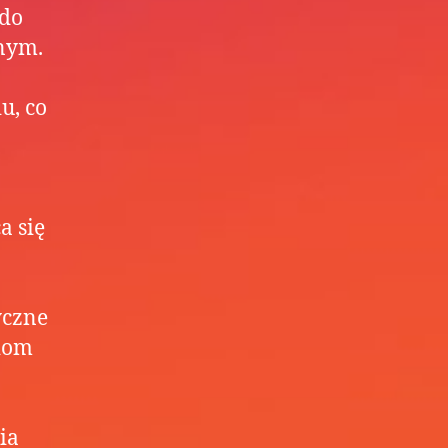
 do
nym.
u, co
a się
yczne
ziom
ia