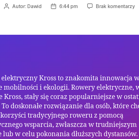
d
Autor:
Dawid
6:44 pm
Brak komentarzy
Autor
Data
R
wpisu
wpisu
P
R
E
elektryczny Kross to znakomita innowacja 
e mobilności i ekologii. Rowery elektryczne,
 Kross, stały się coraz popularniejsze w osta
. To doskonałe rozwiązanie dla osób, które ch
 korzyści tradycyjnego roweru z pomocą
ycznego wsparcia, zwłaszcza w trudniejszym
e lub w celu pokonania dłuższych dystansów