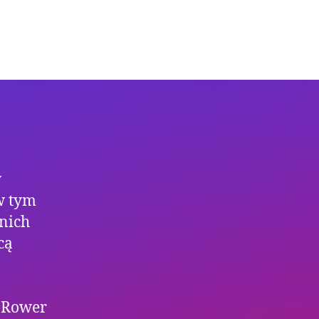
o
ozkwit
opularności
owery
lektryczne
w
 w tym
tnich
cą
. Rower