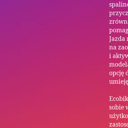
spalin
przycz
zrówno
pomag
Jazda 
na zao
i akty
modela
opcję 
umieję
Ecobik
sobie 
użytko
zastos