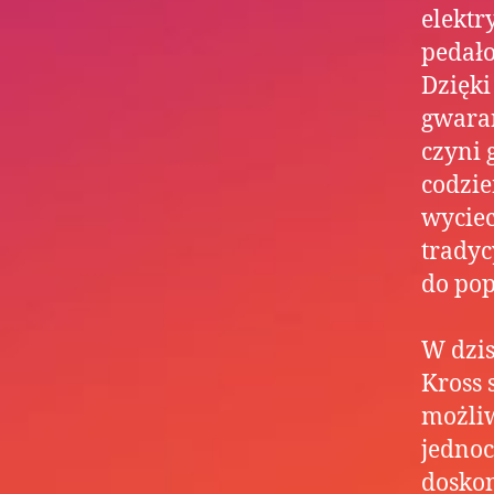
elektr
pedał
Dzięk
gwaran
czyni 
codzie
wyciec
tradyc
do pop
W dzis
Kross 
możliw
jednoc
doskon