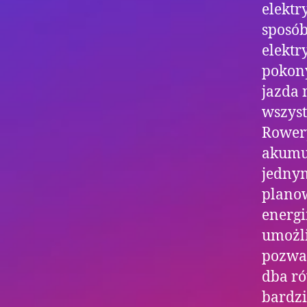
elektr
sposób
elektr
pokony
jazda 
wszyst
Rowery
akumul
jednym
planow
energi
umożli
pozwal
dba ró
bardzi