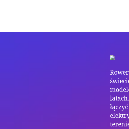
Rower 
świeci
modele
latach
łączyć
elektr
tereni