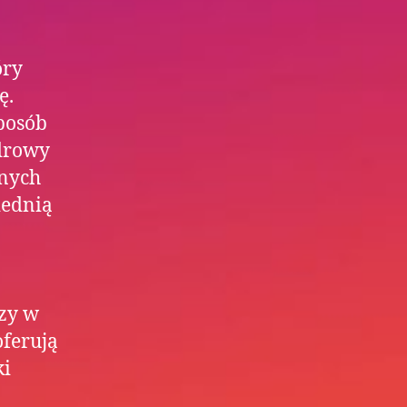
óry
ę.
sposób
zdrowy
żnych
iednią
czy w
oferują
ki