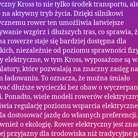
yczny Kross to nie tylko środek transportu, al
 na aktywny tryb życia. Dzięki silnikowi
ycznemu rower ten umożliwia łatwiejsze
wanie wzgórz i dłuższych tras, co sprawia, ż
na rowerze staje się bardziej dostępna dla
kich, niezależnie od poziomu sprawności fizy
 elektryczne, w tym Kross, wyposażone są w
atory, które pozwalają na znaczny zasięg n
 ładowaniu. To oznacza, że można śmiało
ać dłuższe wycieczki bez obaw o wyczerpan
i. Ponadto, wiele modeli rowerów elektryczn
wia regulację poziomu wsparcia elektryczne
a dostosować jazdę do własnych preferencji.
wnież o ekologię. Rower elektryczny jest zna
ej przyjazny dla środowiska niż tradycyjne 