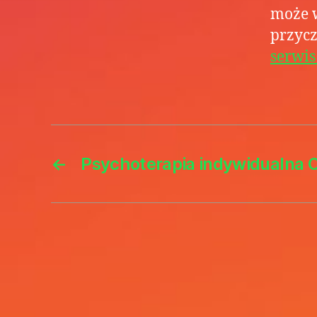
może w
przycz
serwi
←
Psychoterapia indywidualna