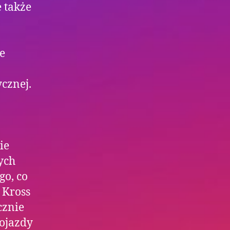
e także
e
cznej.
a
ie
ych
go, co
 Kross
cznie
pojazdy