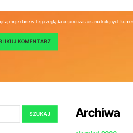
ętaj moje dane w tej przeglądarce podczas pisania kolejnych komen
Archiwa