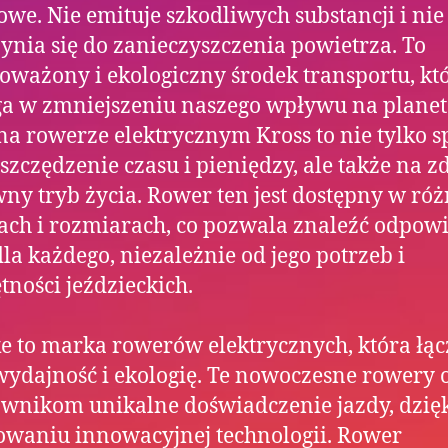
owe. Nie emituje szkodliwych substancji i nie
ynia się do zanieczyszczenia powietrza. To
ważony i ekologiczny środek transportu, kt
a w zmniejszeniu naszego wpływu na planet
na rowerze elektrycznym Kross to nie tylko 
szczędzenie czasu i pieniędzy, ale także na 
wny tryb życia. Rower ten jest dostępny w ró
ch i rozmiarach, co pozwala znaleźć odpow
dla każdego, niezależnie od jego potrzeb i
tności jeździeckich.
e to marka rowerów elektrycznych, która łą
wydajność i ekologię. Te nowoczesne rowery 
wnikom unikalne doświadczenie jazdy, dzię
owaniu innowacyjnej technologii. Rower