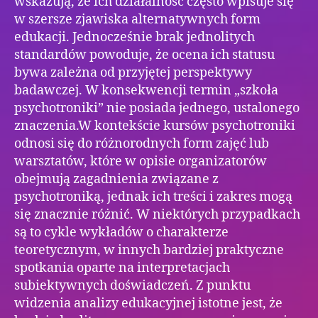
wskazują, że ich działalność często wpisuje się
w szersze zjawiska alternatywnych form
edukacji. Jednocześnie brak jednolitych
standardów powoduje, że ocena ich statusu
bywa zależna od przyjętej perspektywy
badawczej. W konsekwencji termin „szkoła
psychotroniki” nie posiada jednego, ustalonego
znaczenia.W kontekście kursów psychotroniki
odnosi się do różnorodnych form zajęć lub
warsztatów, które w opisie organizatorów
obejmują zagadnienia związane z
psychotroniką, jednak ich treści i zakres mogą
się znacznie różnić. W niektórych przypadkach
są to cykle wykładów o charakterze
teoretycznym, w innych bardziej praktyczne
spotkania oparte na interpretacjach
subiektywnych doświadczeń. Z punktu
widzenia analizy edukacyjnej istotne jest, że