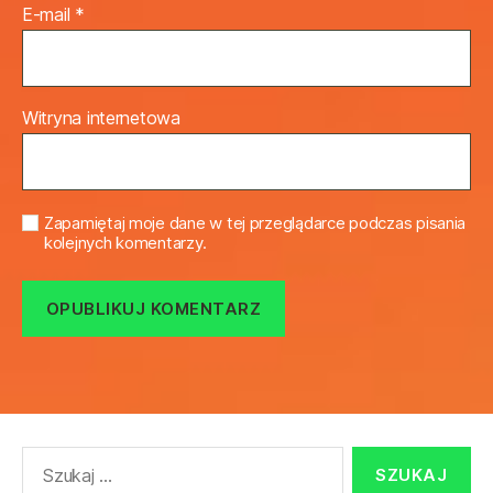
E-mail
*
Witryna internetowa
Zapamiętaj moje dane w tej przeglądarce podczas pisania
kolejnych komentarzy.
Szukaj: