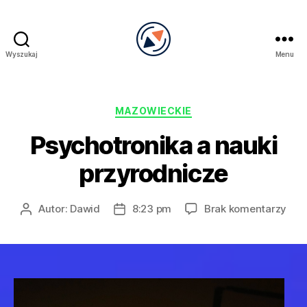
Wyszukaj
Menu
PRECEL
Kategorie
MAZOWIECKIE
Psychotronika a nauki
przyrodnicze
do
Autor:
Dawid
8:23 pm
Brak komentarzy
Autor
Data
Psy
wpisu
wpisu
a
nauk
prz