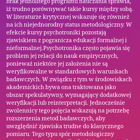
brak jednolitego programu nauczania sprawia,
iż trudno porównywać takie kursy między sobą.
W literaturze krytycznej wskazuje się również
na ich niejednorodny status metodologiczny. W
efekcie kursy psychotroniki pozostają
zjawiskiem z pogranicza edukacji formalnej i
nieformalnej.Psychotronika często pojawia się
problem jej relacji do nauk empirycznych,
ponieważ niektóre jej założenia nie są
weryfikowalne w standardowych warunkach
badawczych. W związku z tym w środowiskach
akademickich bywa ona traktowana jako
obszar spekulatywny, wymagający dodatkowej
weryfikacji lub reinterpretacji. Jednocześnie
zwolennicy tego pojęcia wskazują na potrzebę
rozszerzenia metod badawczych, aby
uwzględnić zjawiska trudne do klasycznego
pomiaru. Tego typu spór metodologiczny