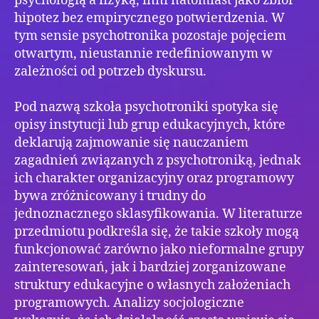
psychologią a fizyką, inni natomiast jako zbiór
hipotez bez empirycznego potwierdzenia. W
tym sensie psychotronika pozostaje pojęciem
otwartym, nieustannie redefiniowanym w
zależności od potrzeb dyskursu.
Pod nazwą szkoła psychotroniki spotyka się
opisy instytucji lub grup edukacyjnych, które
deklarują zajmowanie się nauczaniem
zagadnień związanych z psychotroniką, jednak
ich charakter organizacyjny oraz programowy
bywa zróżnicowany i trudny do
jednoznacznego sklasyfikowania. W literaturze
przedmiotu podkreśla się, że takie szkoły mogą
funkcjonować zarówno jako nieformalne grupy
zainteresowań, jak i bardziej zorganizowane
struktury edukacyjne o własnych założeniach
programowych. Analizy socjologiczne