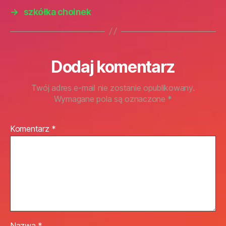
→
szkółka choinek
Dodaj komentarz
Twój adres e-mail nie zostanie opublikowany.
Wymagane pola są oznaczone
*
Komentarz
*
Nazwa
*