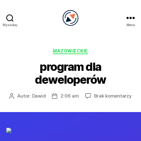
Wyszukaj
Menu
PRECEL
Kategorie
MAZOWIECKIE
program dla
deweloperów
do
Autor:
Dawid
2:06 am
Brak komentarzy
Autor
Data
pro
wpisu
wpisu
dla
dew