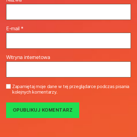
E-mail
*
Witryna internetowa
Zapamiętaj moje dane w tej przeglądarce podczas pisania
kolejnych komentarzy.