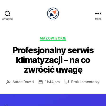
Wyszukaj
Menu
PRECEL
Kategorie
MAZOWIECKIE
Profesjonalny serwis
klimatyzacji – na co
zwrócić uwagę
do
Autor:
Dawid
11:44 pm
Brak komentarzy
Autor
Data
Pro
wpisu
wpisu
ser
kli
–