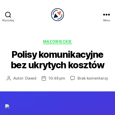
Wyszukaj
Menu
PRECEL
Kategorie
MAZOWIECKIE
Polisy komunikacyjne
bez ukrytych kosztów
do
Autor:
Dawid
10:48 pm
Brak komentarzy
Autor
Data
Pol
wpisu
wpisu
kom
bez
ukr
kos