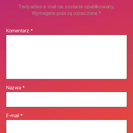
Twój adres e-mail nie zostanie opublikowany.
Wymagane pola są oznaczone
*
Komentarz
*
Nazwa
*
E-mail
*