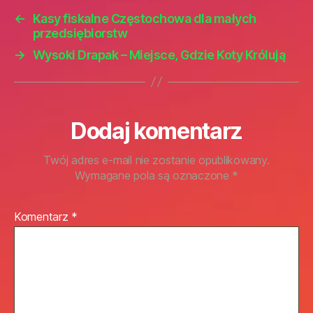
←
Kasy fiskalne Częstochowa dla małych
przedsiębiorstw
→
Wysoki Drapak – Miejsce, Gdzie Koty Królują
Dodaj komentarz
Twój adres e-mail nie zostanie opublikowany.
Wymagane pola są oznaczone
*
Komentarz
*