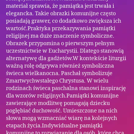
materiał sprawia, że pamiątka jest trwała i
elegancka. Takie obrazki komunijne często
posiadają grawer, co dodatkowo zwiększa ich
wartość.Praktyka przekazywania pamiątki
religijnej ma duże znaczenie symboliczne.
Obrazek przypomina o pierwszym pełnym
uczestnictwie w Eucharystii. Dlatego stanowią
alternatywę dla gadżetów.W kontekście liturgii
ważną rolę odgrywa również symboliczna
świeca wielkanocna. Paschał symbolizuje
Zmartwychwstałego Chrystusa. W wielu
rodzinach świeca paschalna stanowi inspirację
dla wzorów religijnych.Pamiątki komunijne
zawierające modlitwę pomagają dziecku
pogłębiać duchowość. Umieszczone na nich
słowa mogą wzmacniać wiarę na kolejnych
etapach życia.Indywidualne pamiątki
komunijne to rozwiązanie dla osób, które chcą