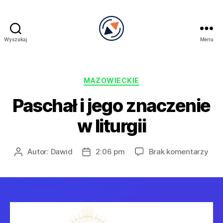
Wyszukaj
Menu
PRECEL
Kategorie
MAZOWIECKIE
Paschał i jego znaczenie
w liturgii
do
Autor:
Dawid
2:06 pm
Brak komentarzy
Autor
Data
Pas
wpisu
wpisu
i
jeg
zna
w
litur