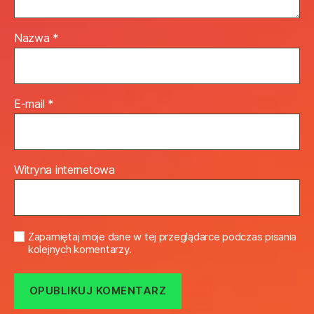
Nazwa
*
E-mail
*
Witryna internetowa
Zapamiętaj moje dane w tej przeglądarce podczas pisania
kolejnych komentarzy.