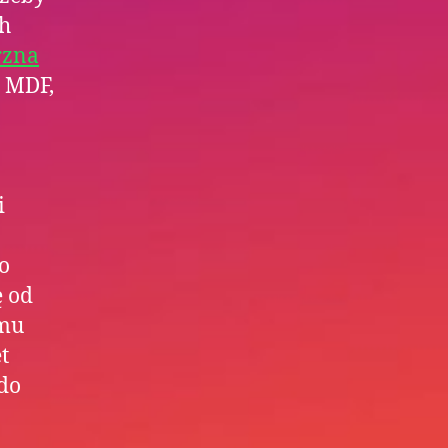
ch
rzna
 MDF,
i
o
ę od
emu
t
 do