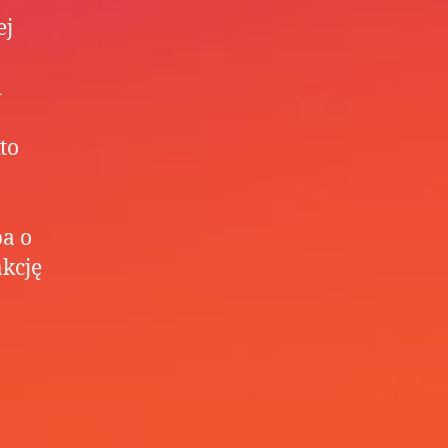
ej
i
to
ba o
kcję