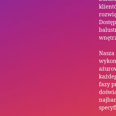
klient
rozwią
Dostęp
balust
wnętrz
Nasza 
wykon
ażurow
każdeg
fazy p
doświa
najbar
specyf