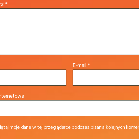
rz
*
E-mail
*
internetowa
ętaj moje dane w tej przeglądarce podczas pisania kolejnych komen