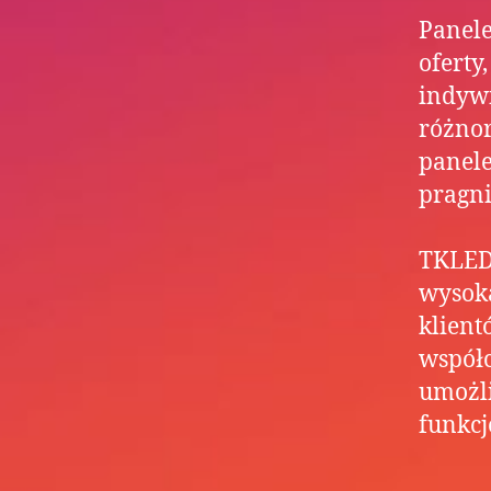
Panele
oferty
indywi
różnor
panele
pragni
TKLED 
wysoką
klient
współc
umożli
funkcj