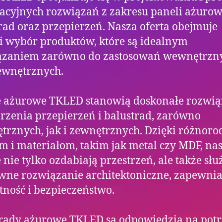
cyjnych rozwiązań z zakresu paneli ażurow
rad oraz przepierzeń. Nasza oferta obejmuje
i wybór produktów, które są idealnym
ązaniem zarówno do zastosowań wewnętrzn
zewnętrznych.
e ażurowe TKLED stanowią doskonałe rozwią
rzenia przepierzeń i balustrad, zarówno
rznych, jak i zewnętrznych. Dzięki różnor
 i materiałom, takim jak metal czy MDF, na
 nie tylko ozdabiają przestrzeń, ale także słu
wne rozwiązanie architektoniczne, zapewnia
ność i bezpieczeństwo.
rady ażurowe TKLED są odpowiedzią na pot