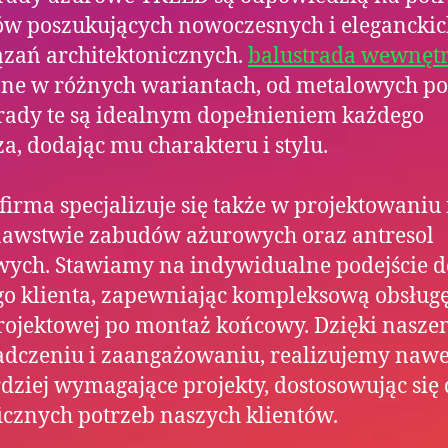
ów poszukujących nowoczesnych i elegancki
zań architektonicznych.
balustrada wewnęt
ne w różnych wariantach, od metalowych po
rady te są idealnym dopełnieniem każdego
a, dodając mu charakteru i stylu.
firma specjalizuje się także w projektowaniu 
awstwie zabudów ażurowych oraz antresol
ych. Stawiamy na indywidualne podejście d
o klienta, zapewniając kompleksową obsług
rojektowej po montaż końcowy. Dzięki nasz
dczeniu i zaangażowaniu, realizujemy nawe
dziej wymagające projekty, dostosowując się
icznych potrzeb naszych klientów.