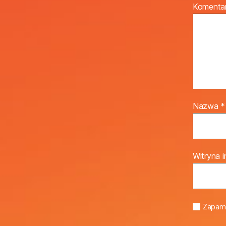
Komenta
Nazwa
*
Witryna 
Zapami