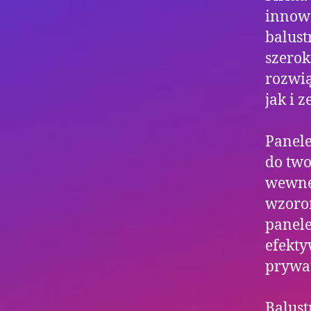
innowa
balust
szerok
rozwi
jak i 
Panel
do two
wewnęt
wzorom
panele
efekty
prywat
Balust