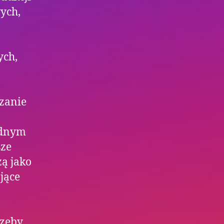
ych,
ych,
zanie
odnym
sze
żą jako
jące
rzeby