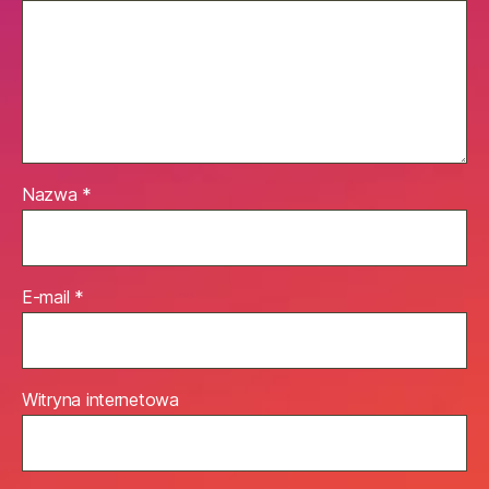
Nazwa
*
E-mail
*
Witryna internetowa