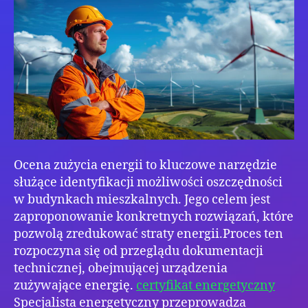
firm
–
co
mus
wie
Ocena zużycia energii to kluczowe narzędzie
służące identyfikacji możliwości oszczędności
w budynkach mieszkalnych. Jego celem jest
zaproponowanie konkretnych rozwiązań, które
pozwolą zredukować straty energii.Proces ten
rozpoczyna się od przeglądu dokumentacji
technicznej, obejmującej urządzenia
zużywające energię.
certyfikat energetyczny
Specjalista energetyczny przeprowadza