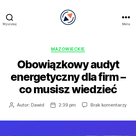
Wyszukaj
Menu
PRECEL
Kategorie
MAZOWIECKIE
Obowiązkowy audyt
energetyczny dla firm –
co musisz wiedzieć
do
Autor:
Dawid
2:39 pm
Brak komentarzy
Autor
Data
Obo
wpisu
wpisu
aud
ene
dla