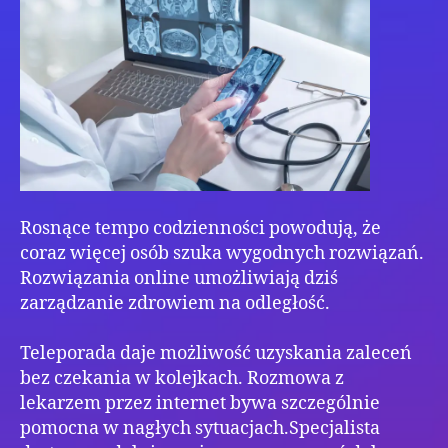
Rosnące tempo codzienności powodują, że
coraz więcej osób szuka wygodnych rozwiązań.
Rozwiązania online umożliwiają dziś
zarządzanie zdrowiem na odległość.
Teleporada daje możliwość uzyskania zaleceń
bez czekania w kolejkach. Rozmowa z
lekarzem przez internet bywa szczególnie
pomocna w nagłych sytuacjach.Specjalista