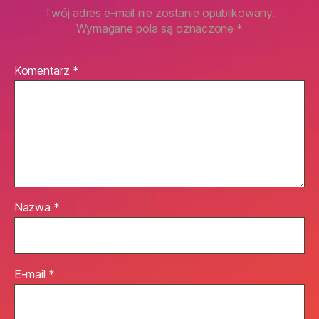
Twój adres e-mail nie zostanie opublikowany.
Wymagane pola są oznaczone
*
Komentarz
*
Nazwa
*
E-mail
*