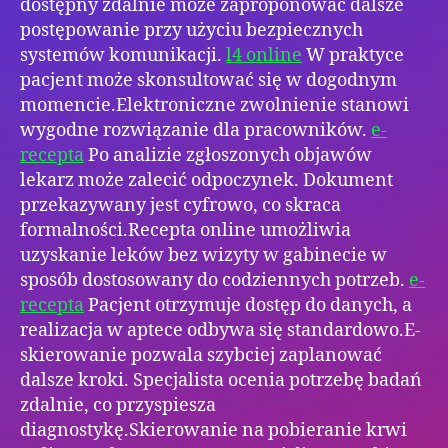
dostępny zdalnie może zaproponować dalsze
postępowanie przy użyciu bezpiecznych
systemów komunikacji.
l4 online
W praktyce
pacjent może skonsultować się w dogodnym
momencie.Elektroniczne zwolnienie stanowi
wygodne rozwiązanie dla pracowników.
e-
recepta
Po analizie zgłoszonych objawów
lekarz może zalecić odpoczynek. Dokument
przekazywany jest cyfrowo, co skraca
formalności.Recepta online umożliwia
uzyskanie leków bez wizyty w gabinecie w
sposób dostosowany do codziennych potrzeb.
e-
recepta
Pacjent otrzymuje dostęp do danych, a
realizacja w aptece odbywa się standardowo.E-
skierowanie pozwala szybciej zaplanować
dalsze kroki. Specjalista ocenia potrzebę badań
zdalnie, co przyspiesza
diagnostykę.Skierowanie na pobieranie krwi