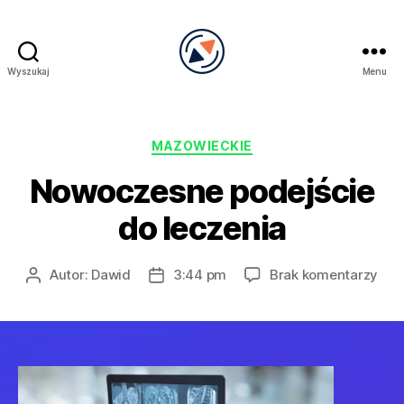
Wyszukaj
Menu
PRECEL
Kategorie
MAZOWIECKIE
Nowoczesne podejście
do leczenia
do
Autor:
Dawid
3:44 pm
Brak komentarzy
Autor
Data
Now
wpisu
wpisu
pod
do
lecz