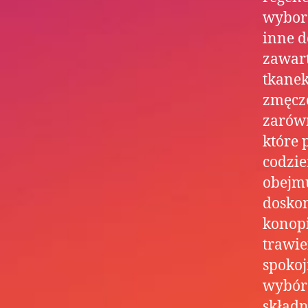
wybore
inne d
zawart
tkanek
zmęczo
zarówn
które 
codzi
obejmu
doskon
konopi
trawie
spokoj
wybór 
składn