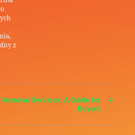
Firma
co
nych
nia,
odny z
Removal Services: A Guide for
→
Buyers