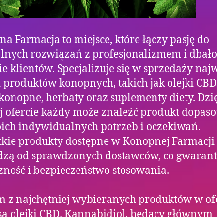
a Farmacja to miejsce, które łączy pasję do
lnych rozwiązań z profesjonalizmem i dbało
e klientów. Specjalizuje się w sprzedaży naj
i produktów konopnych, takich jak olejki CBD
konopne, herbaty oraz suplementy diety. Dzi
j ofercie każdy może znaleźć produkt dopa
ich indywidualnych potrzeb i oczekiwań.
kie produkty dostępne w Konopnej Farmacji
zą od sprawdzonych dostawców, co gwarantu
zność i bezpieczeństwo stosowania.
 z najchętniej wybieranych produktów w of
są olejki CBD. Kannabidiol, będący głównym