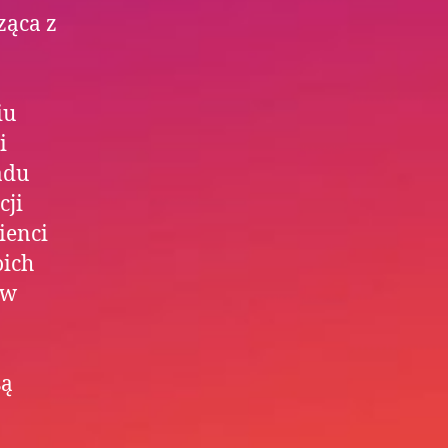
ząca z
iu
i
adu
cji
ienci
oich
 w
są