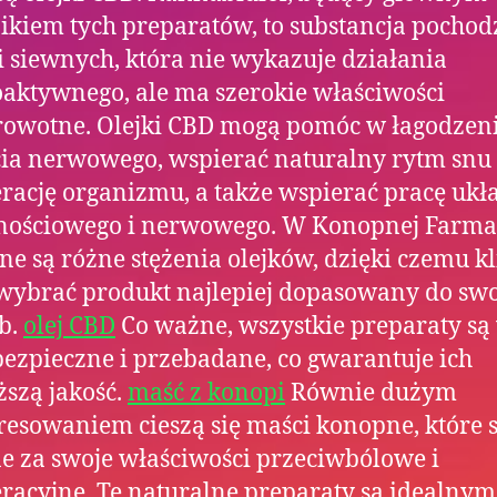
ikiem tych preparatów, to substancja pochod
 siewnych, która nie wykazuje działania
aktywnego, ale ma szerokie właściwości
rowotne. Olejki CBD mogą pomóc w łagodzen
ia nerwowego, wspierać naturalny rytm snu 
rację organizmu, a także wspierać pracę ukł
nościowego i nerwowego. W Konopnej Farma
ne są różne stężenia olejków, dzięki czemu kl
ybrać produkt najlepiej dopasowany do sw
b.
olej CBD
Co ważne, wszystkie preparaty są
bezpieczne i przebadane, co gwarantuje ich
szą jakość.
maść z konopi
Równie dużym
resowaniem cieszą się maści konopne, które 
e za swoje właściwości przeciwbólowe i
racyjne. Te naturalne preparaty są idealnym