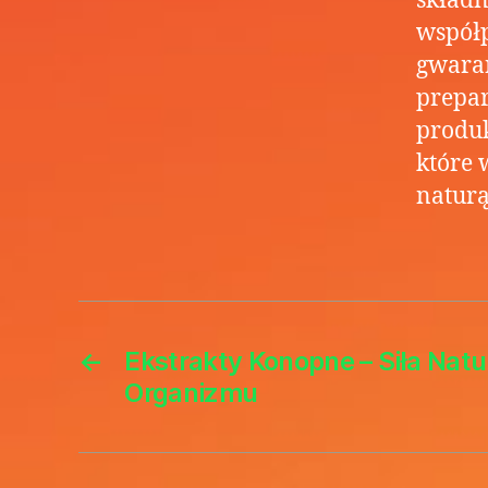
składn
współp
gwaran
prepar
produk
które 
naturą
←
Ekstrakty Konopne – Siła Natu
Organizmu