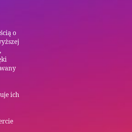
ścią o
wyższej
,
ęki
sowany
je ich
ercie