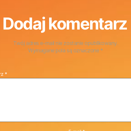
Dodaj komentarz
Twój adres e-mail nie zostanie opublikowany.
Wymagane pola są oznaczone
*
rz
*