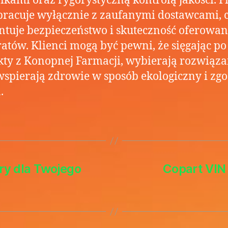
ikami oraz rygorystyczną kontrolą jakości. 
racuje wyłącznie z zaufanymi dostawcami, 
tuje bezpieczeństwo i skuteczność oferowa
atów. Klienci mogą być pewni, że sięgając po
ty z Konopnej Farmacji, wybierają rozwiąza
wspierają zdrowie w sposób ekologiczny i zg
.
ry dla Twojego
Copart VIN 