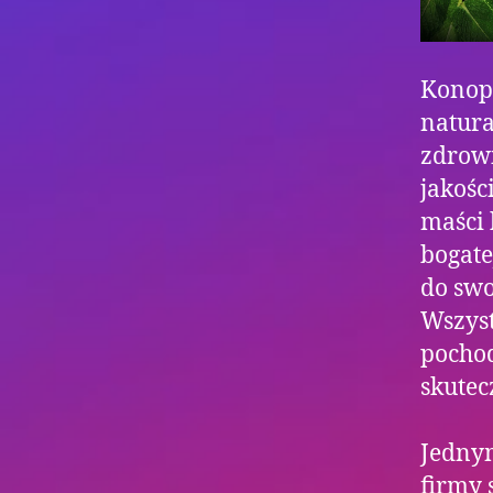
Konopn
natura
zdrowi
jakośc
maści 
bogate
do swo
Wszyst
pochod
skutec
Jednym
firmy 