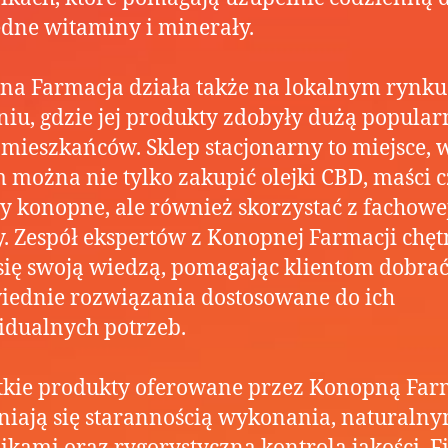
dne witaminy i minerały.
a Farmacja działa także na lokalnym rynk
iu, gdzie jej produkty zdobyły dużą popular
mieszkańców. Sklep stacjonarny to miejsce, 
 można nie tylko zakupić olejki CBD, maści 
y konopne, ale również skorzystać z fachowe
. Zespół ekspertów z Konopnej Farmacji chęt
 się swoją wiedzą, pomagając klientom dobra
ednie rozwiązania dostosowane do ich
dualnych potrzeb.
tkie produkty oferowane przez Konopną Far
iają się starannością wykonania, naturalny