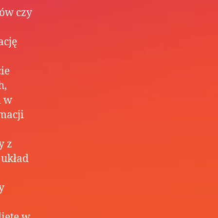
wów czy
ację
ie
h,
a w
macji
y z
 układ
y
ietę w