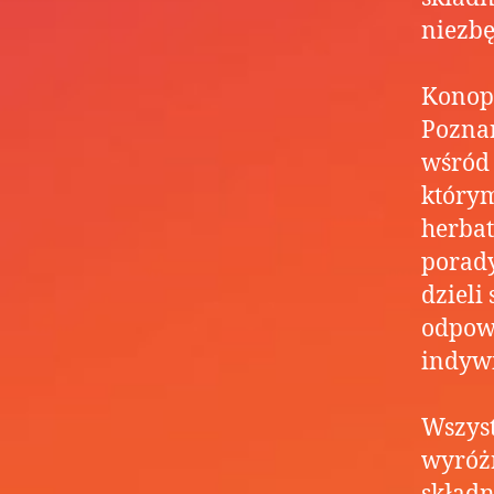
niezbę
Konopn
Poznan
wśród 
którym
herbat
porady
dzieli
odpowi
indywi
Wszys
wyróżn