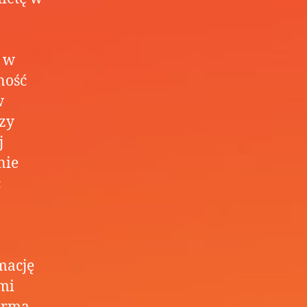
u w
ność
w
czy
j
nie
ć
mację
mi