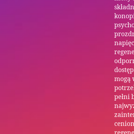
składn
konopi
psycho
prozd
napięc
regene
odpor
dostęp
mogą w
potrze
pełni 
najwyż
zainte
cenion
regene