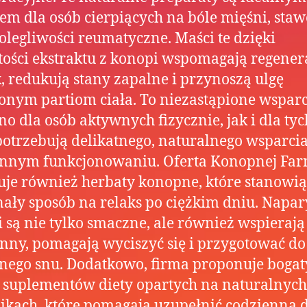
m dla osób cierpiących na bóle mięśni, sta
olegliwości reumatyczne. Maści te dzięki
ości ekstraktu z konopi wspomagają regener
, redukują stany zapalne i przynoszą ulgę
nym partiom ciała. To niezastąpione wsparc
o dla osób aktywnych fizycznie, jak i dla tyc
potrzebują delikatnego, naturalnego wsparci
ennym funkcjonowaniu. Oferta Konopnej Far
je również herbaty konopne, które stanowią
ały sposób na relaks po ciężkim dniu. Napar
 są nie tylko smaczne, ale również wspierają
nny, pomagają wyciszyć się i przygotować do
nego snu. Dodatkowo, firma proponuje bogat
suplementów diety opartych na naturalnych
ikach, które pomagają uzupełnić codzienną d