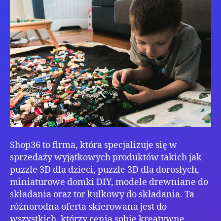
Sho
ide
dla
mił
ręko
Shop36 to firma, która specjalizuje się w
sprzedaży wyjątkowych produktów takich jak
puzzle 3D dla dzieci, puzzle 3D dla dorosłych,
miniaturowe domki DIY, modele drewniane do
składania oraz tor kulkowy do składania. Ta
różnorodna oferta skierowana jest do
wszystkich, którzy cenią sobie kreatywne