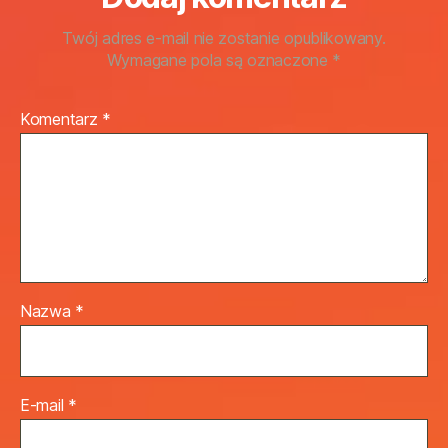
Twój adres e-mail nie zostanie opublikowany.
Wymagane pola są oznaczone
*
Komentarz
*
Nazwa
*
E-mail
*