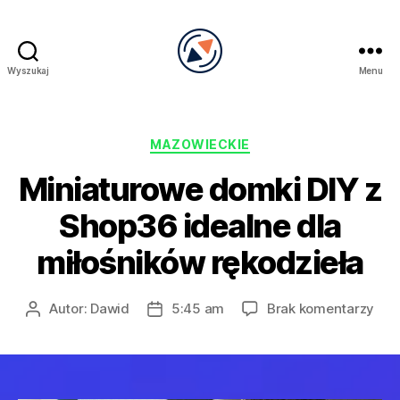
Wyszukaj
Menu
PRECEL
Kategorie
MAZOWIECKIE
Miniaturowe domki DIY z
Shop36 idealne dla
miłośników rękodzieła
do
Autor:
Dawid
5:45 am
Brak komentarzy
Autor
Data
Min
wpisu
wpisu
dom
DIY
z