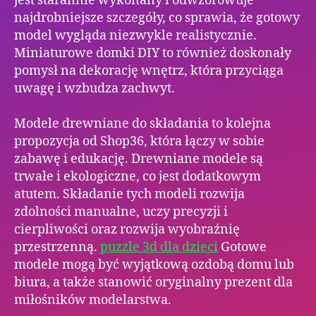
jest starannie wykonany i odwzorowuje
najdrobniejsze szczegóły, co sprawia, że gotowy
model wygląda niezwykle realistycznie.
Miniaturowe domki DIY to również doskonały
pomysł na dekorację wnętrz, która przyciąga
uwagę i wzbudza zachwyt.
Modele drewniane do składania to kolejna
propozycja od Shop36, która łączy w sobie
zabawę i edukację. Drewniane modele są
trwałe i ekologiczne, co jest dodatkowym
atutem. Składanie tych modeli rozwija
zdolności manualne, uczy precyzji i
cierpliwości oraz rozwija wyobraźnię
przestrzenną.
puzzle 3d dla dzieci
Gotowe
modele mogą być wyjątkową ozdobą domu lub
biura, a także stanowić oryginalny prezent dla
miłośników modelarstwa.