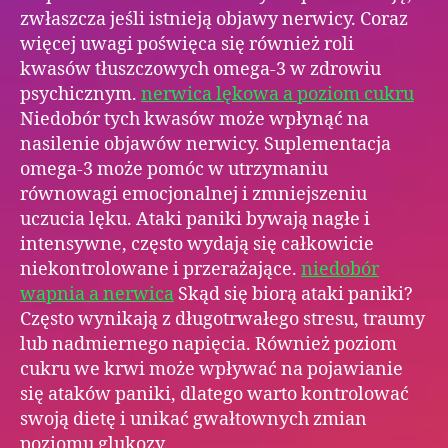
zwłaszcza jeśli istnieją objawy nerwicy. Coraz
więcej uwagi poświęca się również roli
kwasów tłuszczowych omega-3 w zdrowiu
psychicznym.
nerwica lękowa a poziom cukru
Niedobór tych kwasów może wpłynąć na
nasilenie objawów nerwicy. Suplementacja
omega-3 może pomóc w utrzymaniu
równowagi emocjonalnej i zmniejszeniu
uczucia lęku. Ataki paniki bywają nagłe i
intensywne, często wydają się całkowicie
niekontrolowane i przerażające.
niedobór
wapnia a nerwica
Skąd się biorą ataki paniki?
Często wynikają z długotrwałego stresu, traumy
lub nadmiernego napięcia. Również poziom
cukru we krwi może wpływać na pojawianie
się ataków paniki, dlatego warto kontrolować
swoją dietę i unikać gwałtownych zmian
poziomu glukozy.