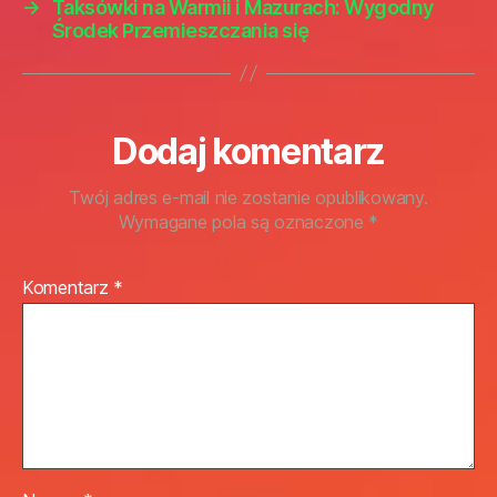
→
Taksówki na Warmii i Mazurach: Wygodny
Środek Przemieszczania się
Dodaj komentarz
Twój adres e-mail nie zostanie opublikowany.
Wymagane pola są oznaczone
*
Komentarz
*