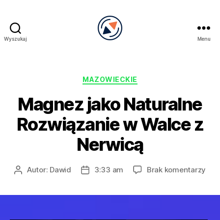
Wyszukaj
Menu
PRECEL
Kategorie
MAZOWIECKIE
Magnez jako Naturalne
Rozwiązanie w Walce z
Nerwicą
do
Autor:
Dawid
3:33 am
Brak komentarzy
Autor
Data
Mag
wpisu
wpisu
jako
Nat
Roz