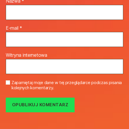
Nazwa
*
E-mail
*
Witryna internetowa
Zapamiętaj moje dane w tej przeglądarce podczas pisania
kolejnych komentarzy.