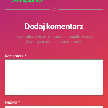
Evomagazine.pl
Dodaj komentarz
Twój adres e-mail nie zostanie opublikowany.
Wymagane pola są oznaczone
*
Komentarz
*
Nazwa
*