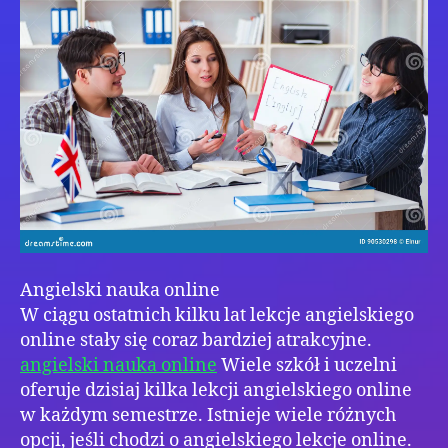
Angielski nauka online
W ciągu ostatnich kilku lat lekcje angielskiego
online stały się coraz bardziej atrakcyjne.
angielski nauka online
Wiele szkół i uczelni
oferuje dzisiaj kilka lekcji angielskiego online
w każdym semestrze. Istnieje wiele różnych
opcji, jeśli chodzi o angielskiego lekcje online.