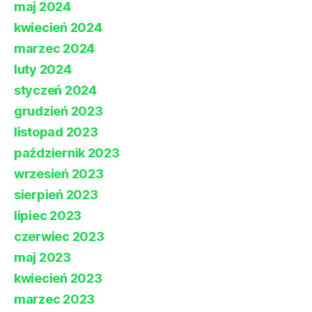
maj 2024
kwiecień 2024
marzec 2024
luty 2024
styczeń 2024
grudzień 2023
listopad 2023
październik 2023
wrzesień 2023
sierpień 2023
lipiec 2023
czerwiec 2023
maj 2023
kwiecień 2023
marzec 2023