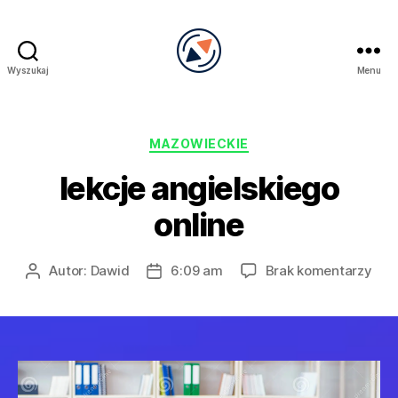
Wyszukaj
Menu
PRECEL
Kategorie
MAZOWIECKIE
lekcje angielskiego
online
do
Autor:
Dawid
6:09 am
Brak komentarzy
Autor
Data
lekc
wpisu
wpisu
angi
onli