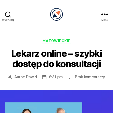
Wyszukaj
Menu
PRECEL
Kategorie
MAZOWIECKIE
Lekarz online – szybki
dostęp do konsultacji
do
Autor:
Dawid
8:31 pm
Brak komentarzy
Autor
Data
Leka
wpisu
wpisu
onli
–
szyb
dos
do