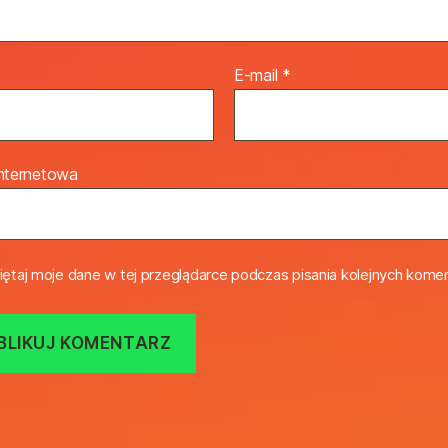
E-mail
*
internetowa
ętaj moje dane w tej przeglądarce podczas pisania kolejnych komen