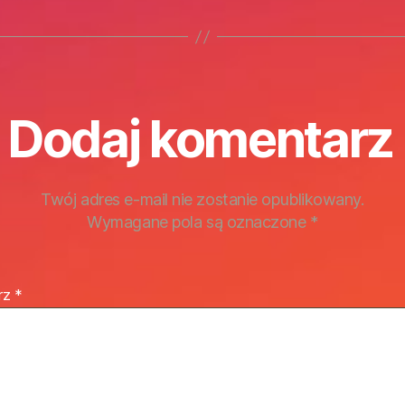
Dodaj komentarz
Twój adres e-mail nie zostanie opublikowany.
Wymagane pola są oznaczone
*
rz
*