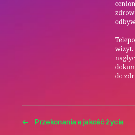
cenion
zdrow
odbywa
Telepo
wizyt.
nagły
dokume
do zdr
←
Przekonania a jakość życia