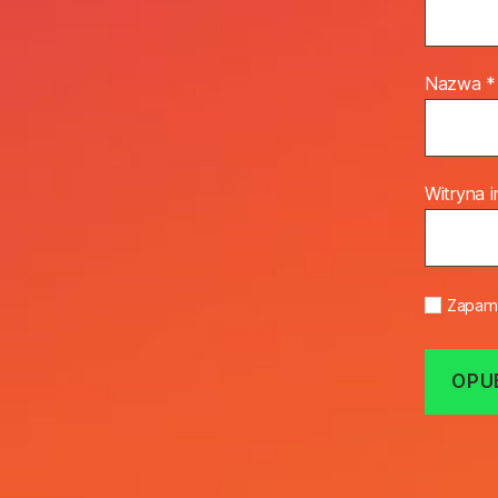
Nazwa
*
Witryna 
Zapami