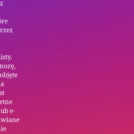
 z
óre
przez
isty.
nozę,
 objęte
ia
st
etne
ub e-
tawiane
ie