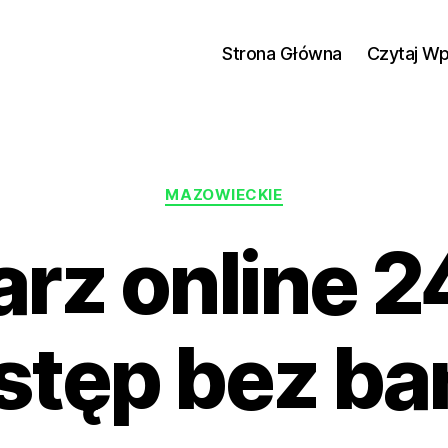
Strona Główna
Czytaj W
Kategorie
MAZOWIECKIE
rz online 2
stęp bez bar