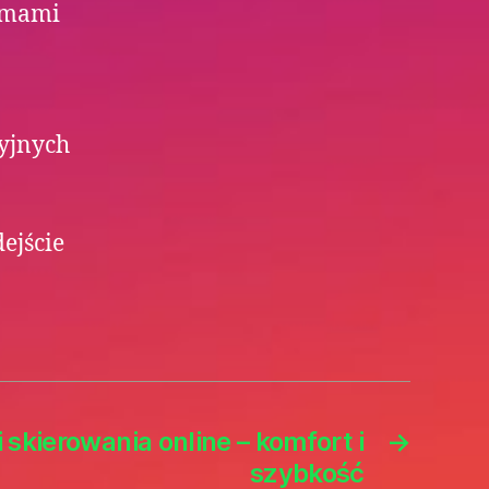
lemami
cyjnych
ejście
 skierowania online – komfort i
→
szybkość