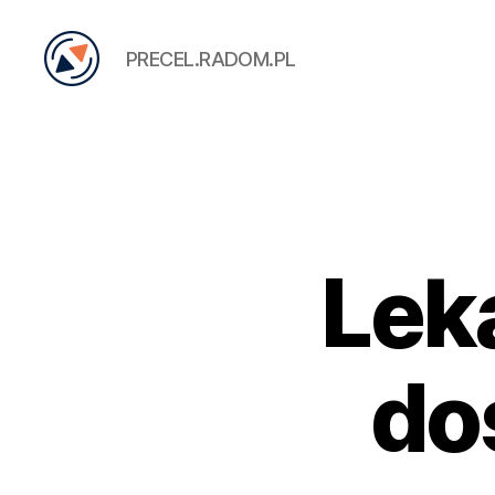
PRECEL.RADOM.PL
PRECEL
Leka
do