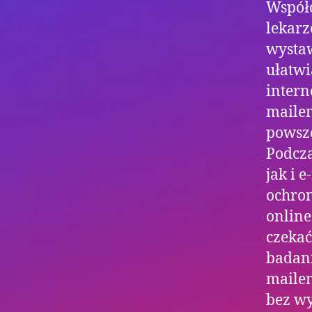
Współc
lekarz
wystaw
ułatwi
intern
mailem
powsze
Podcza
jak i 
ochro
online
czekać
badani
mailem
bez wy