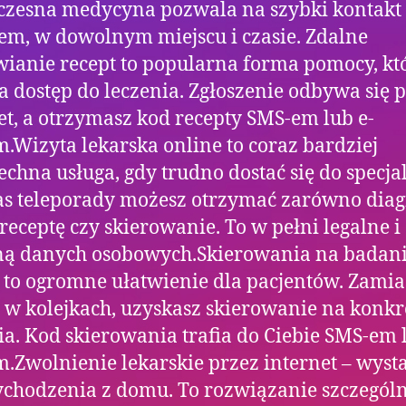
zesna medycyna pozwala na szybki kontakt
em, w dowolnym miejscu i czasie. Zdalne
ianie recept to popularna forma pomocy, kt
a dostęp do leczenia. Zgłoszenie odbywa się 
et, a otrzymasz kod recepty SMS-em lub e-
.Wizyta lekarska online to coraz bardziej
chna usługa, gdy trudno dostać się do specjal
s teleporady możesz otrzymać zarówno diag
e-receptę czy skierowanie. To w pełni legalne i
ną danych osobowych.Skierowania na badan
 to ogromne ułatwienie dla pacjentów. Zamia
 w kolejkach, uzyskasz skierowanie na konkr
a. Kod skierowania trafia do Ciebie SMS-em l
.Zwolnienie lekarskie przez internet – wys
chodzenia z domu. To rozwiązanie szczególn