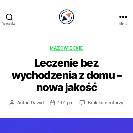
Wyszukaj
Menu
PRECEL
Kategorie
MAZOWIECKIE
Leczenie bez
wychodzenia z domu –
nowa jakość
do
Autor:
Dawid
1:01 pm
Brak komentarzy
Autor
Data
Lecz
wpisu
wpisu
bez
wyc
z