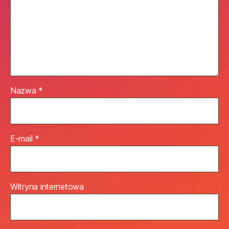
Nazwa
*
E-mail
*
Witryna internetowa