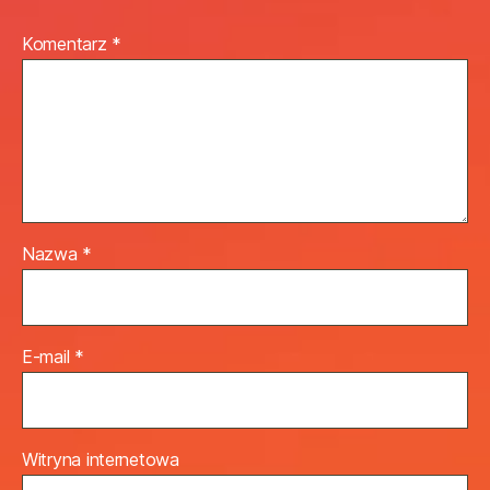
Komentarz
*
Nazwa
*
E-mail
*
Witryna internetowa