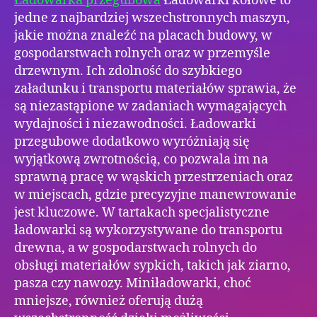
Ładowarka przegubowa
Ładowarki kołowe to
jedne z najbardziej wszechstronnych maszyn,
jakie można znaleźć na placach budowy, w
gospodarstwach rolnych oraz w przemyśle
drzewnym. Ich zdolność do szybkiego
załadunku i transportu materiałów sprawia, że
są niezastąpione w zadaniach wymagających
wydajności i niezawodności. Ładowarki
przegubowe dodatkowo wyróżniają się
wyjątkową zwrotnością, co pozwala im na
sprawną pracę w wąskich przestrzeniach oraz
w miejscach, gdzie precyzyjne manewrowanie
jest kluczowe. W tartakach specjalistyczne
ładowarki są wykorzystywane do transportu
drewna, a w gospodarstwach rolnych do
obsługi materiałów sypkich, takich jak ziarno,
pasza czy nawozy. Miniładowarki, choć
mniejsze, również oferują dużą