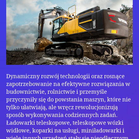
i
mag
Dynamiczny rozwój technologii oraz rosnące
zapotrzebowanie na efektywne rozwiązania w
budownictwie, rolnictwie i przemyśle
przyczyniły się do powstania maszyn, które nie
tylko ułatwiają, ale wręcz rewolucjonizują
sposób wykonywania codziennych zadań.
Ładowarki teleskopowe, teleskopowe wózki
widłowe, koparki na usługi, miniładowarki i
wiele innych urządzeń stały się nieodłącznym