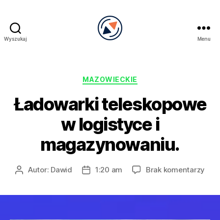
Wyszukaj
Menu
PRECEL
Kategorie
MAZOWIECKIE
Ładowarki teleskopowe
w logistyce i
magazynowaniu.
do
Autor:
Dawid
1:20 am
Brak komentarzy
Autor
Data
Ład
wpisu
wpisu
tel
w
logi