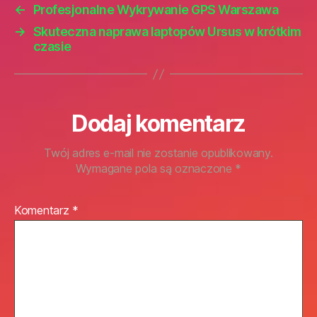
←
Profesjonalne Wykrywanie GPS Warszawa
→
Skuteczna naprawa laptopów Ursus w krótkim
czasie
Dodaj komentarz
Twój adres e-mail nie zostanie opublikowany.
Wymagane pola są oznaczone
*
Komentarz
*