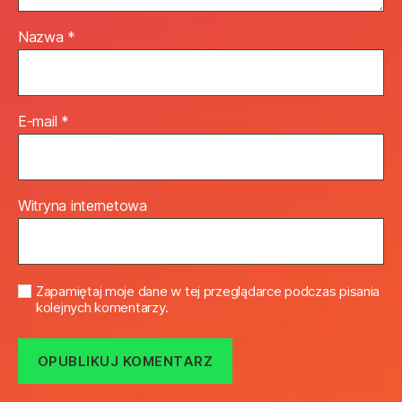
Nazwa
*
E-mail
*
Witryna internetowa
Zapamiętaj moje dane w tej przeglądarce podczas pisania
kolejnych komentarzy.