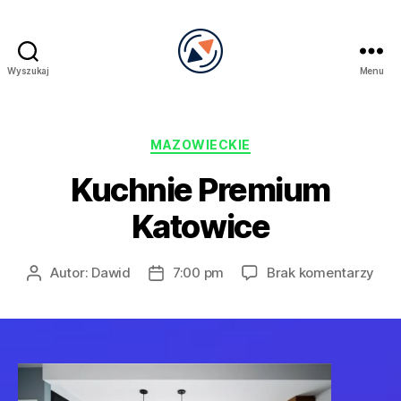
Wyszukaj
Menu
PRECEL
Kategorie
MAZOWIECKIE
Kuchnie Premium
Katowice
do
Autor:
Dawid
7:00 pm
Brak komentarzy
Autor
Data
Kuc
wpisu
wpisu
Pre
Kat