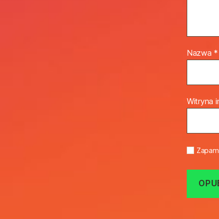
Nazwa
*
Witryna 
Zapami