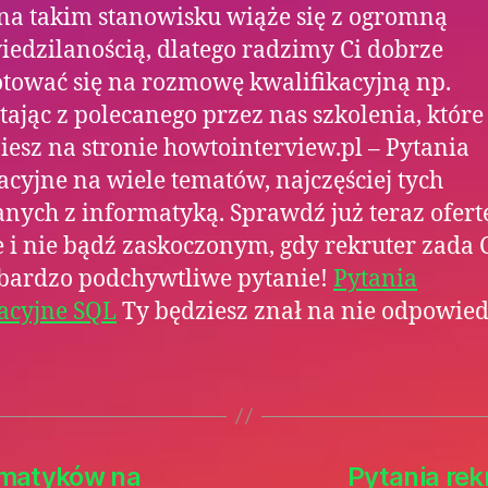
na takim stanowisku wiąże się z ogromną
edzilanością, dlatego radzimy Ci dobrze
tować się na rozmowę kwalifikacyjną np.
tając z polecanego przez nas szkolenia, które
iesz na stronie howtointerview.pl – Pytania
acyjne na wiele tematów, najczęściej tych
nych z informatyką. Sprawdź już teraz ofert
e i nie bądź zaskoczonym, gdy rekruter zada 
 bardzo podchywtliwe pytanie!
Pytania
acyjne SQL
Ty będziesz znał na nie odpowied
ormatyków na
Pytania rek