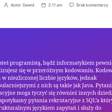
d
Autor:
Dawid
2:11 am
Brak komentarzy
Autor
Data
Ja
wpisu
wpisu
py
re
jesteś programistą, bądź informatykiem pewni
lizujesz się w przeróżnym kodowaniu. Kodo
w niezliczonej liczbie języków, jednak
ularniejszymi z nich są takie jak Java. Pytan
acyjne moga tyczyć się również innych dzied
 spotykamy pytania rekrutacyjne z SQL’a który
trukturalnym językiem zapytań i służy do