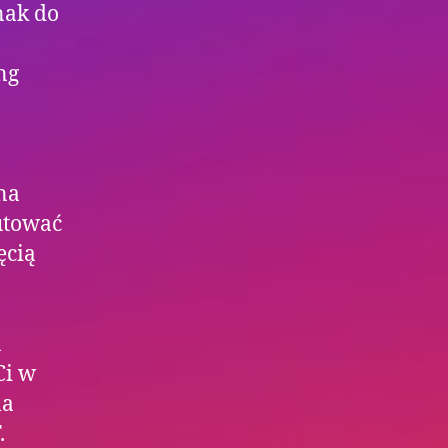
nak do
ng
na
utować
ęcią
a
Ci w
la
.