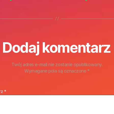
Dodaj komentarz
Twój adres e-mail nie zostanie opublikowany.
Wymagane pola są oznaczone
*
rz
*