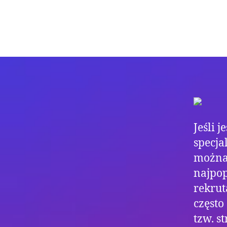
Jeśli 
specja
można 
najpop
rekrut
często
tzw. s