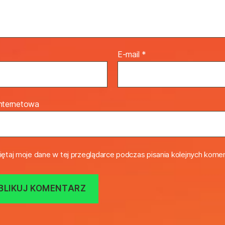
E-mail
*
internetowa
ętaj moje dane w tej przeglądarce podczas pisania kolejnych komen