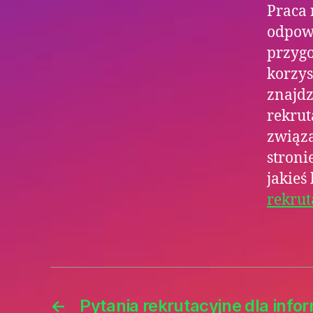
Praca 
odpowi
przygo
korzys
znajdz
rekrut
związa
stroni
jakieś
rekrut
←
Pytania rekrutacyjne dla inf