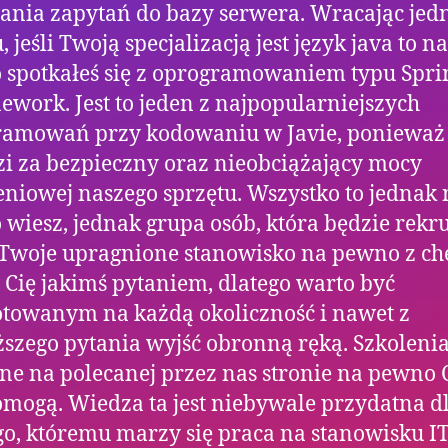
nia zapytań do bazy serwera. Wracając jed
 jeśli Twoją specjalizacją jest język java to na
spotkałeś się z oprogramowaniem typu Spri
work. Jest to jeden z najpopularniejszych
ramowań przy kodowaniu w Javie, ponieważ
i za bezpieczny oraz nieobciążający mocy
eniowej naszego sprzętu. Wszystko to jednak 
wiesz, jednak grupa osób, która będzie rekr
 Twoje upragnione stanowisko na pewno z ch
 Cię jakimś pytaniem, dlatego warto być
towanym na każdą okoliczność i nawet z
ższego pytania wyjść obronną ręką. Szkoleni
ne na polecanej przez nas stronie na pewno 
mogą. Wiedza ta jest niebywale przydatna d
o, któremu marzy się praca na stanowisku IT