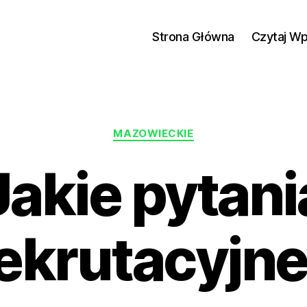
Strona Główna
Czytaj W
Kategorie
MAZOWIECKIE
Jakie pytani
ekrutacyjn