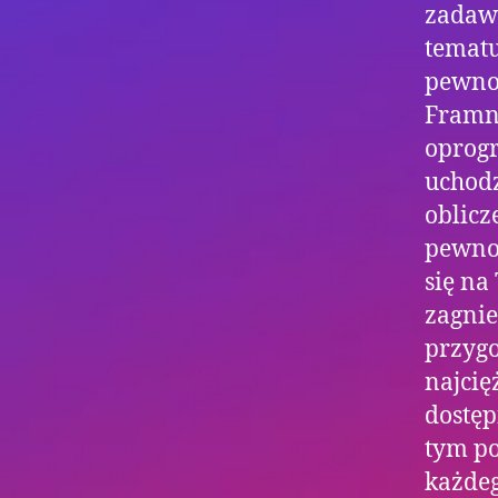
zadawa
tematu,
pewno 
Framne
oprog
uchodz
oblicz
pewno 
się na
zagnie
przygo
najcię
dostęp
tym po
każdeg