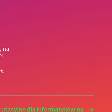
ę na
Ci
ź.
rutacyjne dla informatyków na
→