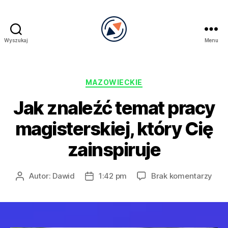
Wyszukaj
Menu
PRECEL
Kategorie
MAZOWIECKIE
Jak znaleźć temat pracy
magisterskiej, który Cię
zainspiruje
do
Autor:
Dawid
1:42 pm
Brak komentarzy
Autor
Data
Jak
wpisu
wpisu
znal
tem
pra