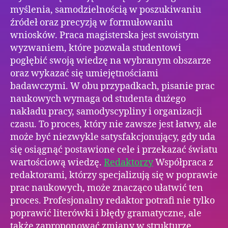
myślenia, samodzielnością w poszukiwaniu
źródeł oraz precyzją w formułowaniu
wniosków. Praca magisterska jest swoistym
wyzwaniem, które pozwala studentowi
pogłębić swoją wiedzę na wybranym obszarze
oraz wykazać się umiejętnościami
badawczymi. W obu przypadkach, pisanie prac
naukowych wymaga od studenta dużego
nakładu pracy, samodyscypliny i organizacji
czasu. To proces, który nie zawsze jest łatwy, ale
może być niezwykle satysfakcjonujący, gdy uda
się osiągnąć postawione cele i przekazać światu
wartościową wiedzę.
Redaktorzy
Współpraca z
redaktorami, którzy specjalizują się w poprawie
prac naukowych, może znacząco ułatwić ten
proces. Profesjonalny redaktor potrafi nie tylko
poprawić literówki i błędy gramatyczne, ale
także zaproponować zmiany w strukturze