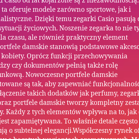
i Casio od lat kojarzone są z niezawodnością.
ta oferuje modele zarówno sportowe, jak i
listyczne. Dzięki temu zegarki Casio pasują 
sytuacji życiowych. Noszenie zegarka to nie t
la czasu, ale również praktyczny element
Portfele damskie stanowią podstawowe akce
 kobiety. Oprócz funkcji przechowywania
dzy czy dokumentów pełnią także rolę
unkową. Nowoczesne portfele damskie
towane są tak, aby zapewniać funkcjonalność
ołączenie takich dodatków jak perfumy, zegar
oraz portfele damskie tworzy kompletny zes
y. Każdy z tych elementów wpływa na to, jak
jest zapamiętywana. To właśnie detale często
ją o subtelnej elegancji.Współczesny rynek o