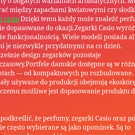
my o bogatych wariantach aromatycznych. M
rać między zapachami kwiatowymi czy słodk
i casio
Dzięki temu każdy może znaleźć per
ie dopasowane do okazji.Zegarki Casio wyróż
kże funkcjonalnością. Wiele modeli posiada a
ni je niezwykle przydatnymi na co dzień.
ześnie design zegarków pozostaje
zasowy.Portfele damskie dostępne są w róż
ntach — od kompaktowych po rozbudowane.
ały używane do produkcji obejmują ekoskórę
 czemu możliwe jest dopasowanie produktu d
podkreślić, że perfumy, zegarki Casio oraz po
e często wybierane są jako upominek. Są to