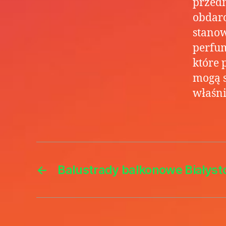
przedm
obdaro
stano
perfum
które 
mogą s
właśni
←
Balustrady balkonowe Białyst