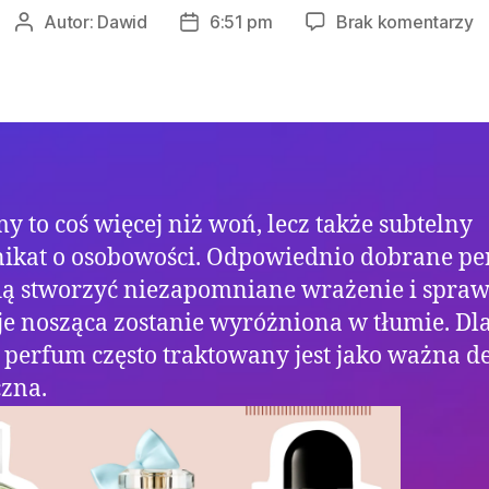
d
Autor:
Dawid
6:51 pm
Brak komentarzy
Autor
Data
J
wpisu
wpisu
d
i
z
n
k
o
y to coś więcej niż woń, lecz także subtelny
ikat o osobowości. Odpowiednio dobrane p
ią stworzyć niezapomniane wrażenie i sprawi
je nosząca zostanie wyróżniona w tłumie. Dl
perfum często traktowany jest jako ważna d
czna.