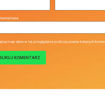
internetowa
ętaj moje dane w tej przeglądarce podczas pisania kolejnych komen