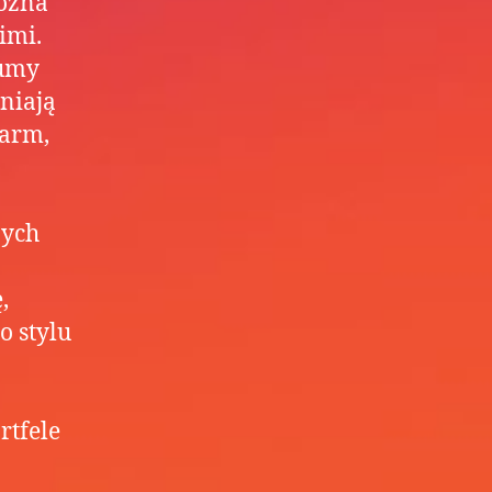
ożna
imi.
fumy
niają
larm,
nych
,
o stylu
rtfele