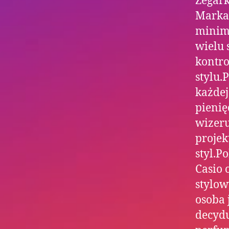
Zegark
Marka 
minima
wielu 
kontro
stylu.
każdej
pienię
wizer
projek
styl.P
Casio 
stylow
osoba 
decydu