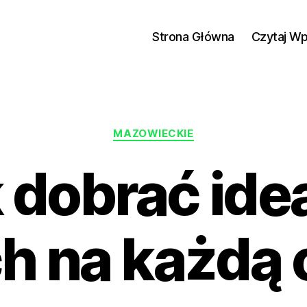
Strona Główna
Czytaj W
Kategorie
MAZOWIECKIE
 dobrać ide
h na każdą 