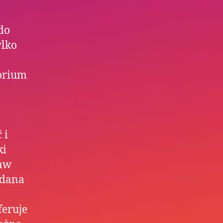
do
ylko
sorium
 i
ki
taw
 dana
feruje