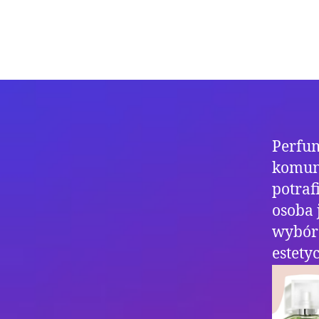
Perfum
komun
potraf
osoba 
wybór 
estety