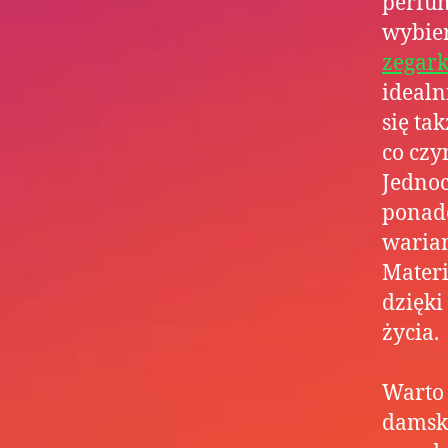
perfu
wybie
zegark
idealn
się ta
co czy
Jednoc
ponadc
waria
Materi
dzięki
życia.
Warto 
damski