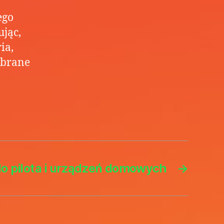
ego
jąc,
ia,
obrane
do pilota i urządzeń domowych
→