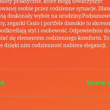
ioty praktyczne, które mogą towarzyszyć
wanej osobie przez codzienne sytuacje. Dlat
wią doskonały wybór na urodziny.Podsumowu
y, zegarki Casio i portfele damskie to akcesor
podkreślają styl i osobowość. Odpowiednio d
tać się elementem codziennego komfortu. To
e dzięki nim codzienność nabiera elegancji.
ok
Baterie 