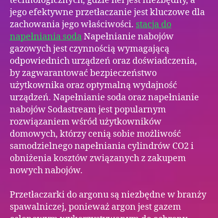
technologicznych, gdzie hel jest niezbędny, a
jego efektywne przetłaczanie jest kluczowe dla
zachowania jego właściwości.
stacja do
napełniania soda
Napełnianie nabojów
gazowych jest czynnością wymagającą
odpowiednich urządzeń oraz doświadczenia,
by zagwarantować bezpieczeństwo
użytkownika oraz optymalną wydajność
urządzeń. Napełnianie soda oraz napełnianie
nabojów Sodastream jest popularnym
rozwiązaniem wśród użytkowników
domowych, którzy cenią sobie możliwość
samodzielnego napełniania cylindrów CO2 i
obniżenia kosztów związanych z zakupem
nowych nabojów.
Przetłaczarki do argonu są niezbędne w branży
spawalniczej, ponieważ argon jest gazem