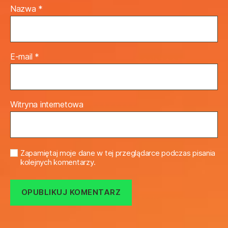
Nazwa
*
E-mail
*
Witryna internetowa
Zapamiętaj moje dane w tej przeglądarce podczas pisania
kolejnych komentarzy.