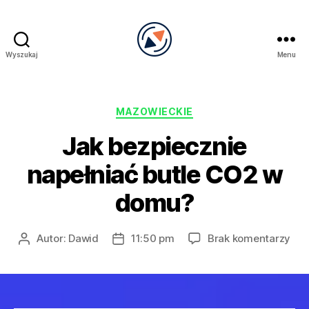
Wyszukaj
Menu
PRECEL
Kategorie
MAZOWIECKIE
Jak bezpiecznie
napełniać butle CO2 w
domu?
do
Autor:
Dawid
11:50 pm
Brak komentarzy
Autor
Data
Jak
wpisu
wpisu
bez
nap
but