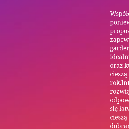
Współc
poniew
propoz
zapewn
garder
idealn
oraz k
cieszą
rok.In
rozwią
odpowi
się ła
cieszą
dobran