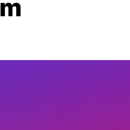
em
o
nternetowy
klep
dzieżowy
zerokim
sortymentem