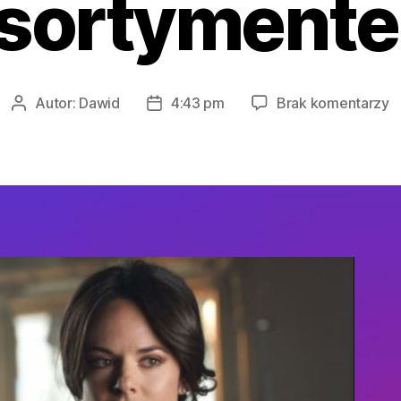
sortyment
d
Autor:
Dawid
4:43 pm
Brak komentarzy
Autor
Data
I
wpisu
wpisu
S
O
z
S
A