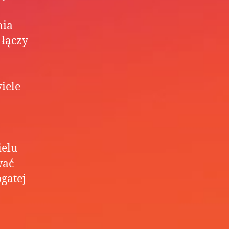
nia
 łączy
iele
ielu
wać
gatej