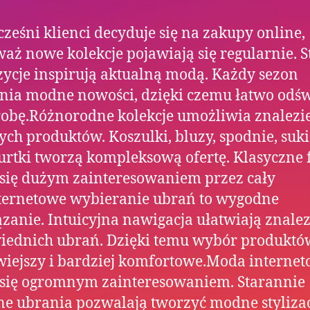
ześni klienci decyduje się na zakupy online,
aż nowe kolekcje pojawiają się regularnie. 
ycje inspirują aktualną modą. Każdy sezon
ia modne nowości, dzięki czemu łatwo odś
obę.Różnorodne kolekcje umożliwia znalezi
ych produktów. Koszulki, bluzy, spodnie, suk
urtki tworzą kompleksową ofertę. Klasyczne 
 się dużym zainteresowaniem przez cały
ternetowe wybieranie ubrań to wygodne
zanie. Intuicyjna nawigacja ułatwiają znalez
ednich ubrań. Dzięki temu wybór produktów
twiejszy i bardziej komfortowe.Moda interne
 się ogromnym zainteresowaniem. Starannie
e ubrania pozwalają tworzyć modne stylizac