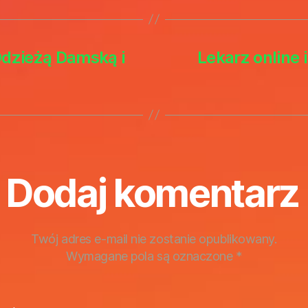
Odzieżą Damską i
Lekarz online
Dodaj komentarz
Twój adres e-mail nie zostanie opublikowany.
Wymagane pola są oznaczone
*