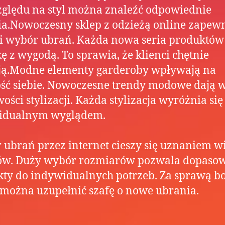
ględu na styl można znaleźć odpowiednie
a.Nowoczesny sklep z odzieżą online zapew
i wybór ubrań. Każda nowa seria produktów
kę z wygodą. To sprawia, że klienci chętnie
ją.Modne elementy garderoby wpływają na
ć siebie. Nowoczesne trendy modowe dają w
ości stylizacji. Każda stylizacja wyróżnia się
idualnym wyglądem.
ubrań przez internet cieszy się uznaniem w
tów. Duży wybór rozmiarów pozwala dopaso
ty do indywidualnych potrzeb. Za sprawą bo
 można uzupełnić szafę o nowe ubrania.