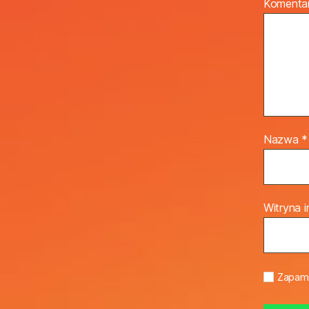
Komenta
Nazwa
*
Witryna 
Zapami