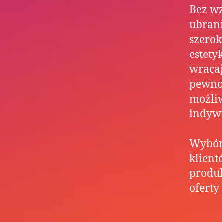
Bez wz
ubrani
szerok
estety
wraca
pewnoś
możliw
indyw
Wybór 
klien
produk
oferty