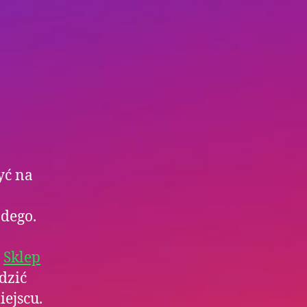
yć na
dego.
.
Sklep
dzić
ejscu.