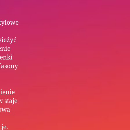
Stylowe
wieżyć
enie
ienki
fasony
ienie
 staje
towa
je.