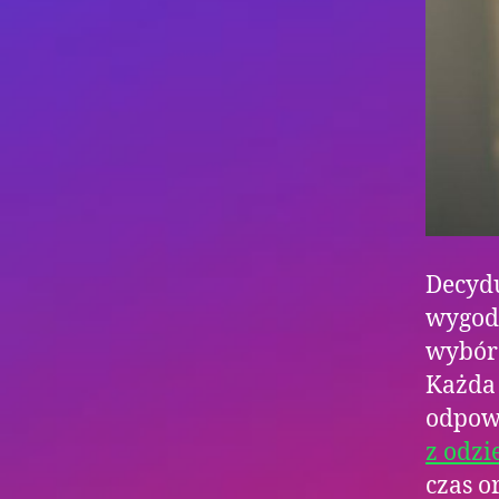
Decydu
wygod
wybór 
Każda 
odpowi
z odzi
czas o