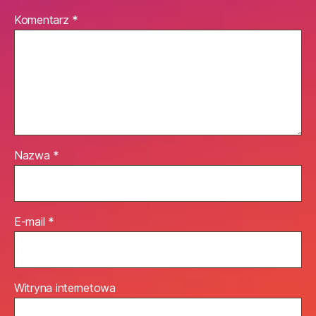
Komentarz
*
Nazwa
*
E-mail
*
Witryna internetowa