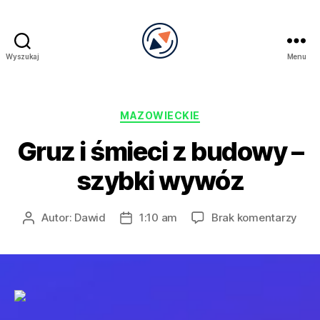
Wyszukaj
Menu
PRECEL
Kategorie
MAZOWIECKIE
Gruz i śmieci z budowy –
szybki wywóz
do
Autor:
Dawid
1:10 am
Brak komentarzy
Autor
Data
Gru
wpisu
wpisu
i
śmie
z
bud
–