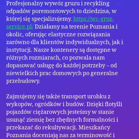
Profesjonalny wywóz gruzu i recykling
szyb
wyw
odpadów poremontowych to dziedzina, w
której się specjalizujemy.
https://wc-gruz-
service.pl/
Działamy na terenie Poznania i
okolic, oferując elastyczne rozwiązania
zarówno dla klientów indywidualnych, jak i
instytucji. Nasze kontenery są dostępne w
różnych rozmiarach, co pozwala nam
dopasować usługę do każdej potrzeby – od
niewielkich prac domowych po generalne
przebudowy.
Zajmujemy się także transport urobku z
wykopów, ogródków i budów. Dzięki flotylli
pojazdów ciężarowych jesteśmy w stanie
usunąć ziemię bez zbędnych formalności i
przekazać do rekultywacji. Mieszkańcy
Poznania doceniają nas za terminowość i