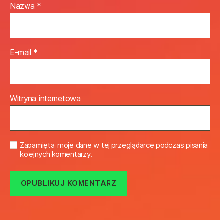
Nazwa
*
E-mail
*
Witryna internetowa
Zapamiętaj moje dane w tej przeglądarce podczas pisania
kolejnych komentarzy.