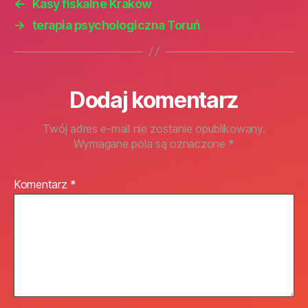
←
Kasy fiskalne Kraków
→
terapia psychologiczna Toruń
Dodaj komentarz
Twój adres e-mail nie zostanie opublikowany.
Wymagane pola są oznaczone
*
Komentarz
*