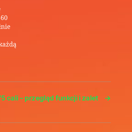
ę
360
łnie
 każdą
5 cali – przegląd funkcji i zalet
→