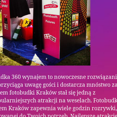
udka 360 wynajem to nowoczesne rozwiązani
przyciąga uwagę gości i dostarcza mnóstwo z
m fotobudki Kraków stał się jedną z
ularniejszych atrakcji na weselach. Fotobud
em Kraków zapewnia wiele godzin rozrywki,
owanej do Twoich potrzeb. Najlepsze atrakcj