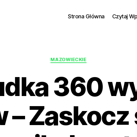
Strona Główna
Czytaj W
Kategorie
MAZOWIECKIE
udka 360 w
 – Zaskocz