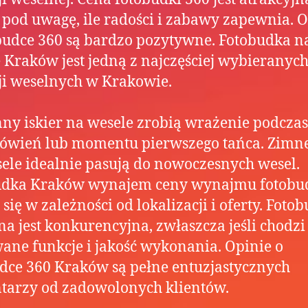
 pod uwagę, ile radości i zabawy zapewnia. 
budce 360 są bardzo pozytywne. Fotobudka n
 Kraków jest jedną z najczęściej wybieranyc
ji weselnych w Krakowie.
ny iskier na wesele zrobią wrażenie podczas
ówień lub momentu pierwszego tańca. Zimne
ele idealnie pasują do nowoczesnych wesel.
udka Kraków wynajem ceny wynajmu fotobu
 się w zależności od lokalizacji i oferty. Foto
na jest konkurencyjna, zwłaszcza jeśli chodzi
ane funkcje i jakość wykonania. Opinie o
dce 360 Kraków są pełne entuzjastycznych
tarzy od zadowolonych klientów.