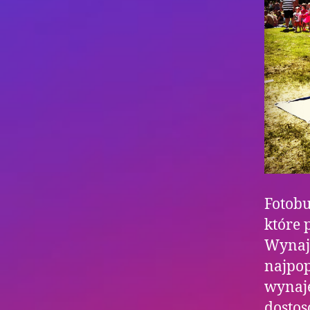
Fotob
które 
Wynaje
najpop
wynaj
dostos