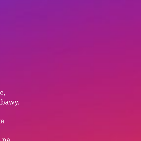
e,
abawy.
ka
e na