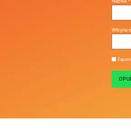
Nazwa
*
Witryna 
Zapami