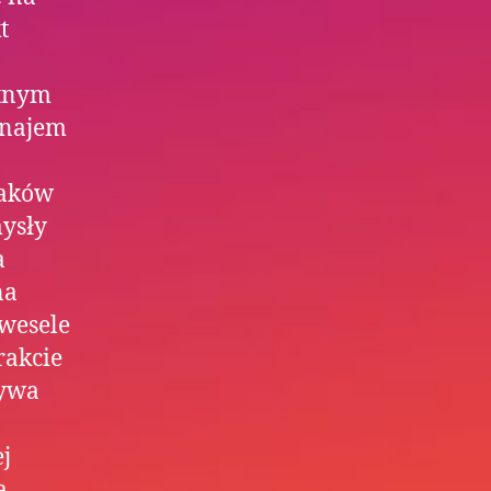
t
etnym
najem
raków
mysły
a
na
 wesele
akcie
tywa
j
a,