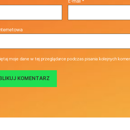
E-mail
*
internetowa
ętaj moje dane w tej przeglądarce podczas pisania kolejnych komen