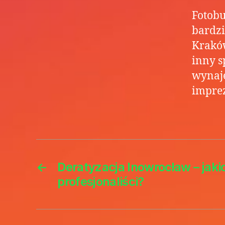
Fotobu
bardzi
Kraków
inny s
wynaje
imprez
←
Deratyzacja Inowrocław – jak
profesjonaliści?