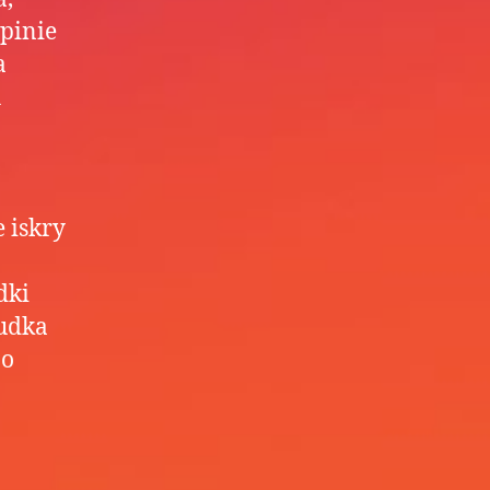
Opinie
a
h
 iskry
dki
budka
 o