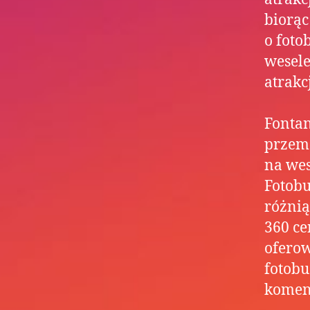
biorąc
o foto
wesele
atrakc
Fontan
przem
na wes
Fotob
różnią
360 ce
oferow
fotobu
komen