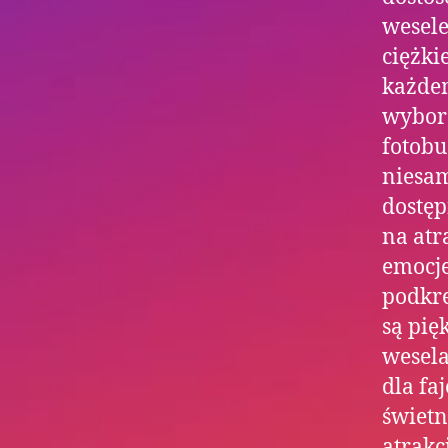
wesele
ciężki
każdem
wybor
fotobu
niesa
dostęp
na atr
emocje
podkre
są pi
wesela
dla fa
świet
atrakc