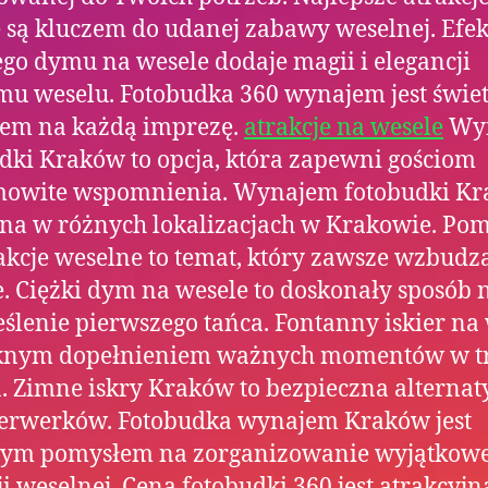
 są kluczem do udanej zabawy weselnej. Efek
ego dymu na wesele dodaje magii i elegancji
u weselu. Fotobudka 360 wynajem jest świ
em na każdą imprezę.
atrakcje na wesele
Wy
dki Kraków to opcja, która zapewni gościom
mowite wspomnienia. Wynajem fotobudki K
na w różnych lokalizacjach w Krakowie. Po
akcje weselne to temat, który zawsze wzbudz
. Ciężki dym na wesele to doskonały sposób 
ślenie pierwszego tańca. Fontanny iskier na
ęknym dopełnieniem ważnych momentów w tr
. Zimne iskry Kraków to bezpieczna alterna
jerwerków. Fotobudka wynajem Kraków jest
nym pomysłem na zorganizowanie wyjątkowe
ji weselnej. Cena fotobudki 360 jest atrakcyjn