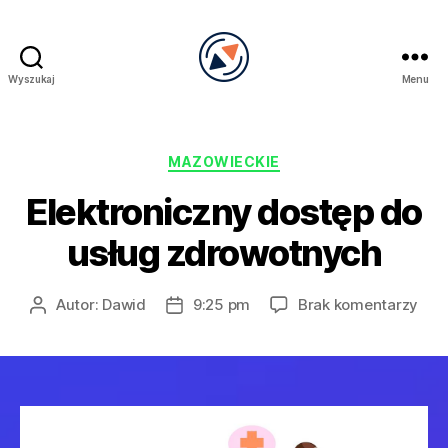
Wyszukaj
Menu
PRECEL
Kategorie
MAZOWIECKIE
Elektroniczny dostęp do
usług zdrowotnych
do
Autor:
Dawid
9:25 pm
Brak komentarzy
Autor
Data
Elek
wpisu
wpisu
dos
do
usł
zdr