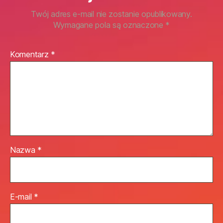
Twój adres e-mail nie zostanie opublikowany.
Wymagane pola są oznaczone
*
Komentarz
*
Nazwa
*
E-mail
*