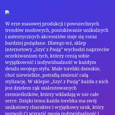
ręk
Rad
i
kre
W erze masowej produkcji i powszechnych
dla
naj
trendów modowych, poszukiwanie unikalnych
i autentycznych akcesoriów staje się coraz
bardziej pożądane. Dlatego też, sklep
internetowy „Szyć z Pasją” wychodzi naprzeciw
oczekiwaniom tych, którzy cenią sobie
wyjątkowość i indywidualność w każdym
detalu swojego stylu. Małe torebki damskie,
choć niewielkie, potrafią zmienić całą
stylizację. W sklepie „Szyć z Pasją” każda z nich
jest dziełem rąk utalentowanych
rzemieślników, którzy wkładają w nie całe
serce. Dzięki temu każda torebka ma swój
unikatowy charakter i wyjątkowy urok, który
pozwoli Ci wyrazić swoją indywidualność i