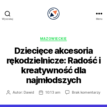
Wyszukaj
Menu
PRECEL
Kategorie
MAZOWIECKIE
Dziecięce akcesoria
rękodzielnicze: Radość i
kreatywność dla
najmłodszych
do
Autor:
Dawid
10:13 am
Brak komentarzy
Autor
Data
Dzi
wpisu
wpisu
akc