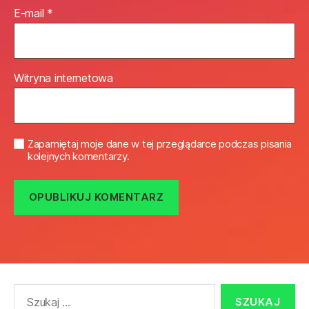
E-mail
*
Witryna internetowa
Zapamiętaj moje dane w tej przeglądarce podczas pisania
kolejnych komentarzy.
Szukaj: