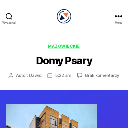
Wyszukaj
Menu
PRECEL
Kategorie
MAZOWIECKIE
Domy Psary
do
Autor:
Dawid
5:22 am
Brak komentarzy
Autor
Data
Dom
wpisu
wpisu
Psa