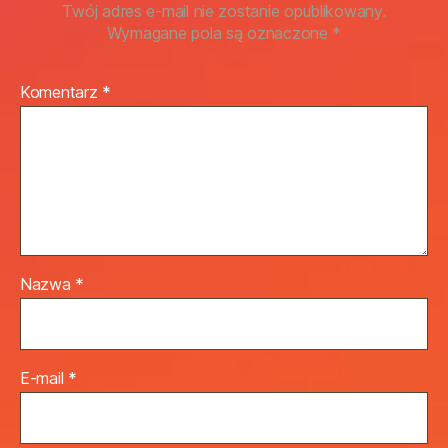
Twój adres e-mail nie zostanie opublikowany.
Wymagane pola są oznaczone
*
Komentarz
*
Nazwa
*
E-mail
*