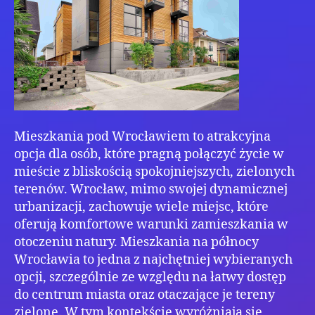
Mieszkania pod Wrocławiem to atrakcyjna
opcja dla osób, które pragną połączyć życie w
mieście z bliskością spokojniejszych, zielonych
terenów. Wrocław, mimo swojej dynamicznej
urbanizacji, zachowuje wiele miejsc, które
oferują komfortowe warunki zamieszkania w
otoczeniu natury. Mieszkania na północy
Wrocławia to jedna z najchętniej wybieranych
opcji, szczególnie ze względu na łatwy dostęp
do centrum miasta oraz otaczające je tereny
zielone. W tym kontekście wyróżniają się